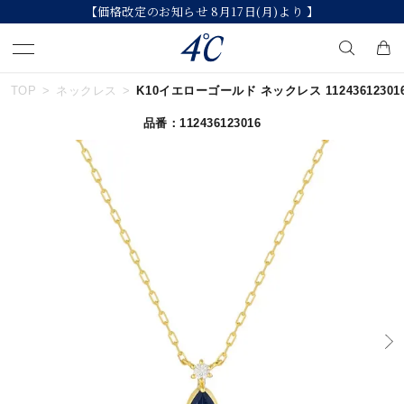
【価格改定のお知らせ 8月17日(月)より 】
TOP
ネックレス
K10イエローゴールド ネックレス 11243612301
キーワードで検索する
品番：112436123016
人気検索キーワード
#summer
#ダイヤモンド ネックレス
#くまのプーさん
#ペア
#エタニティ
ブランド
４℃
カテゴリー
すべてのジュエリー