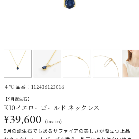
素材
カラー
誕生石
モチーフ
４℃ 品番：112436123016
石の色
【9月誕生石】
K10イエローゴールド ネックレス
ファッションテイス
¥39,600
ト
(tax in)
9月の誕生石でもあるサファイアの美しさが際立つ上品