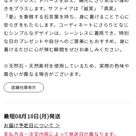
なネックレス。トパーズを添え、胸元にさり気ない煌め
着用シーン
きをプラスします。サファイアは「誠実」「真実」
「愛」を象徴する石言葉を持ち、身に着けることで心に
コレクション
安らぎをもたらします。コーディネートにさらりとなじ
むシンプルなデザインは、シーンレスに着用でき、特別
レディース
な日のプレゼントや自分へのご褒美にもおすすめ。身に
～
リングサイズ
着けるたびに心が弾む瞬間をぜひお楽しみください。
※天然石・天然素材を使用しているため、実際の色味や
メンズ
風合いが異なる場合がございます。
～
リングサイズ
店舗在庫表示
価格
¥0
¥400,
最短
08月10日(月)
発送
在庫
在庫ありのみ
すべて表示
お届け予定日について ＞
支払方法・注文内容によって発送日が異なります。