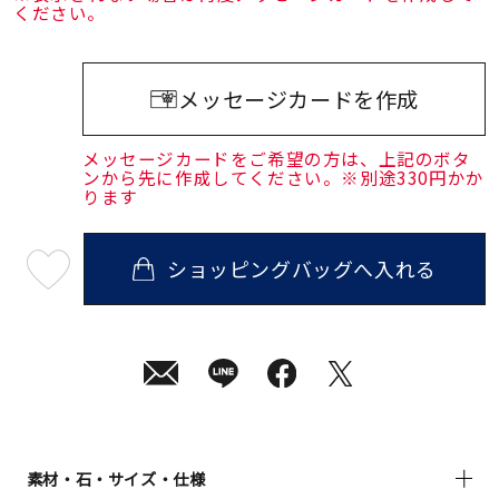
ください。
メッセージカードを作成
メッセージカードをご希望の方は、上記のボタ
ンから先に作成してください。※別途330円かか
ります
ショッピングバッグへ入れる
最
短
08
月
07
日
(金)
発
送
¥19,800
(tax
in)
素材・石・サイズ・仕様