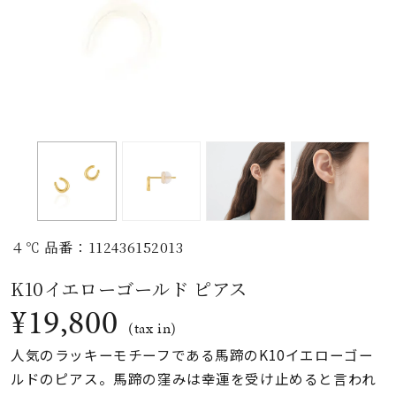
素材
カラー
誕生石
モチーフ
４℃ 品番：112436152013
石の色
K10イエローゴールド ピアス
¥19,800
ファッションテイス
(tax in)
ト
人気のラッキーモチーフである馬蹄のK10イエローゴー
ルドのピアス。馬蹄の窪みは幸運を受け止めると言われ