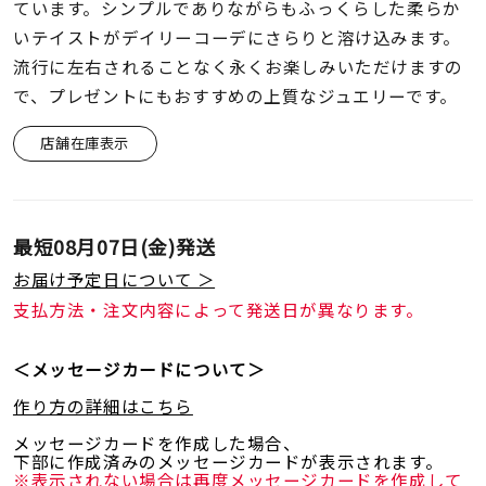
着用シーン
ています。シンプルでありながらもふっくらした柔らか
いテイストがデイリーコーデにさらりと溶け込みます。
流行に左右されることなく永くお楽しみいただけますの
コレクション
で、プレゼントにもおすすめの上質なジュエリーです。
店舗在庫表示
レディース
～
リングサイズ
最短
08月07日(金)
発送
メンズ
～
お届け予定日について ＞
リングサイズ
支払方法・注文内容によって発送日が異なります。
価格
¥0
¥400,
＜メッセージカードについて＞
作り方の詳細はこちら
メッセージカードを作成した場合、
在庫
在庫ありのみ
すべて表示
下部に作成済みのメッセージカードが表示されます。
※表示されない場合は再度メッセージカードを作成して