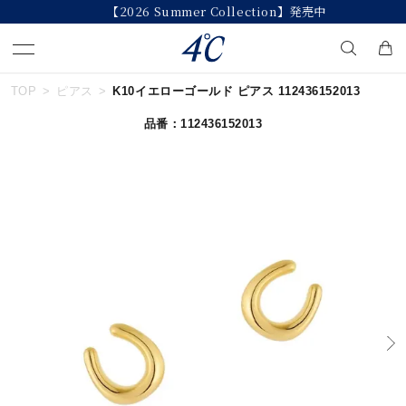
【2026 Summer Collection】発売中
TOP
ピアス
K10イエローゴールド ピアス 112436152013
キーワードで検索する
品番：112436152013
人気検索キーワード
#ペア
#eギフト
#ハーフエタニティリング
#刻印可
#メンズ ネックレス
ブランド
４℃
カテゴリー
すべてのジュエリー