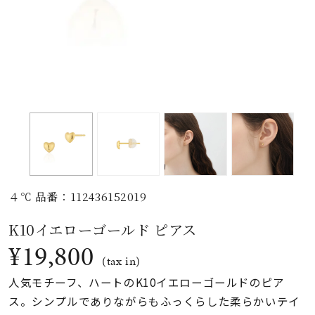
素材
カラー
誕生石
モチーフ
４℃ 品番：112436152019
石の色
K10イエローゴールド ピアス
¥19,800
ファッションテイス
(tax in)
ト
人気モチーフ、ハートのK10イエローゴールドのピア
ス。シンプルでありながらもふっくらした柔らかいテイ