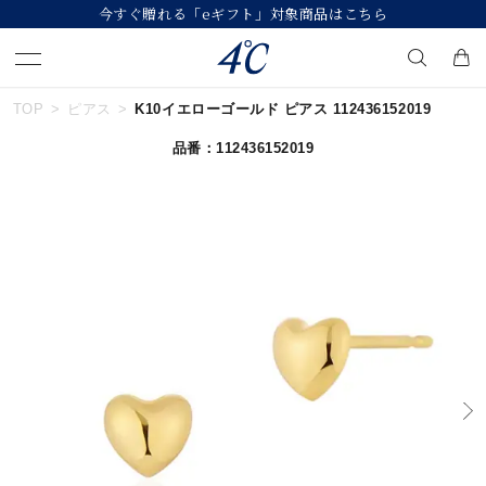
今すぐ贈れる「eギフト」対象商品はこちら
【
TOP
ピアス
K10イエローゴールド ピアス 112436152019
キーワードで検索する
品番：112436152019
人気検索キーワード
#ペア
#eギフト
#ハーフエタニティリング
#刻印可
#メンズ ネックレス
ブランド
４℃
カテゴリー
すべてのジュエリー