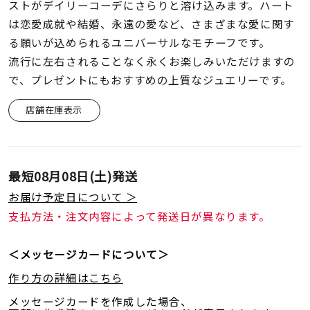
着用シーン
ストがデイリーコーデにさらりと溶け込みます。ハート
は恋愛成就や結婚、永遠の愛など、さまざまな愛に関す
る願いが込められるユニバーサルなモチーフです。
コレクション
流行に左右されることなく永くお楽しみいただけますの
で、プレゼントにもおすすめの上質なジュエリーです。
レディース
～
店舗在庫表示
リングサイズ
メンズ
～
最短
08月08日(土)
発送
リングサイズ
お届け予定日について ＞
支払方法・注文内容によって発送日が異なります。
価格
¥0
¥400,
＜メッセージカードについて＞
作り方の詳細はこちら
在庫
在庫ありのみ
すべて表示
メッセージカードを作成した場合、