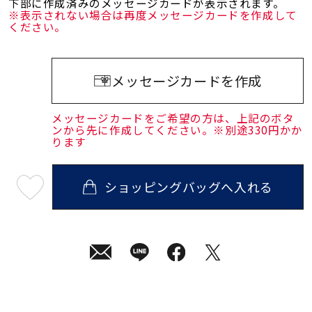
下部に作成済みのメッセージカードが表示されます。
※表示されない場合は再度メッセージカードを作成して
ください。
メッセージカードを作成
メッセージカードをご希望の方は、上記のボタ
ンから先に作成してください。※別途330円かか
ります
ショッピングバッグへ入れる
最
短
08
月
08
日
(土)
発
送
¥19,800
(tax
in)