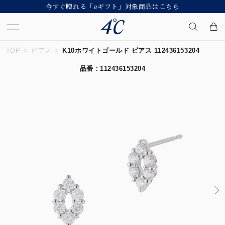
今すぐ贈れる「eギフト」対象商品はこちら
TOP
ピアス
K10ホワイトゴールド ピアス 112436153204
キーワードで検索する
品番：112436153204
人気検索キーワード
#summer
#ペア
#ダイヤモンド ネックレス
#エタニティ
#くまのプーさん
ブランド
４℃
カテゴリー
すべてのジュエリー