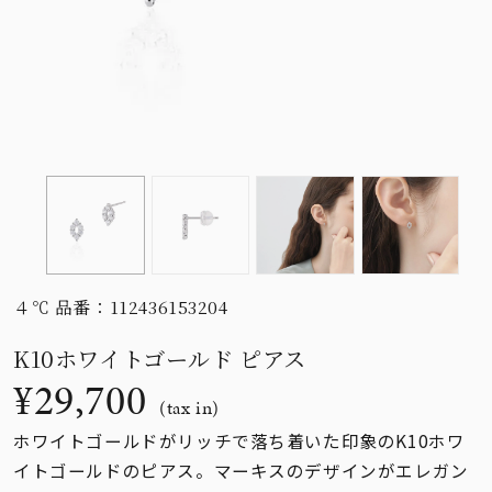
素材
カラー
誕生石
モチーフ
４℃ 品番：112436153204
石の色
K10ホワイトゴールド ピアス
¥29,700
ファッションテイス
(tax in)
ト
ホワイトゴールドがリッチで落ち着いた印象のK10ホワ
イトゴールドのピアス。マーキスのデザインがエレガン