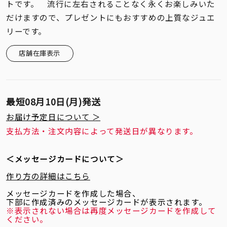
着用シーン
トです。 流行に左右されることなく永くお楽しみいた
だけますので、プレゼントにもおすすめの上質なジュエ
リーです。
コレクション
店舗在庫表示
レディース
～
リングサイズ
最短
08月10日(月)
発送
お届け予定日について ＞
メンズ
～
支払方法・注文内容によって発送日が異なります。
リングサイズ
＜メッセージカードについて＞
価格
¥0
¥400,
作り方の詳細はこちら
メッセージカードを作成した場合、
下部に作成済みのメッセージカードが表示されます。
在庫
在庫ありのみ
すべて表示
※表示されない場合は再度メッセージカードを作成して
ください。