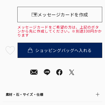
メッセージカードを作成
メッセージカードをご希望の方は、上記のボタ
ンから先に作成してください。※別途330円かか
ります
ショッピングバッグへ入れる
最
短
08
月
10
日
(月)
発
送
¥29,700
(tax
in)
素材・石・サイズ・仕様