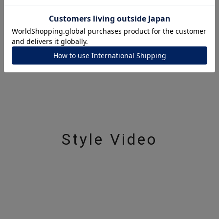
ナ
K18
K10
K7
ゴールド
シルバー
ステ
ーカラー
ピンクカラー
ホワイトカラー
トリプルカラー
誕生石
2月の誕生石
3月の誕生石
4月の誕生石
5月の
誕生石
8月の誕生石
9月の誕生石
10月の誕生石
11
Style Video
リセット
絞り込んで検索する
ハート
一粒
三石
パヴェ
ライン
馬蹄
ダブルループ
星座
イニシャル
リボン
その他
ホワイト
ピンク
パープル
ブルー
グリーン
マルチカラー