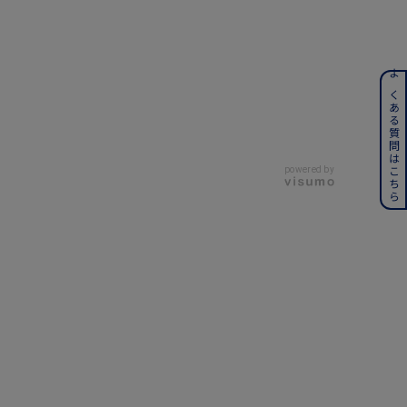
ンレス
よくある質問はこちら
その他
powered by
誕生石
6月の誕生石
月の誕生石
12月の誕生石
ムーン
フラワー
イエロー
ブラウン