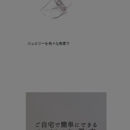
カテゴリー
素材
プラチ
カラー
イエロ
ジュエリーを色々な角度で
1月の
誕生石
7月の
しずく
モチーフ
クロス
クリア
石の色
レッド