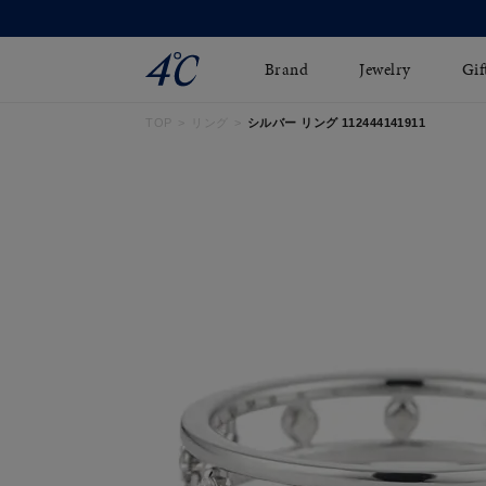
Brand
Jewelry
Gif
TOP
リング
シルバー リング 112444141911
ネックレス
ネックレスチェ-ン
Online Shop
ピンキーリング
ピアス
ショッピングガイド
イヤーカフ
ブレスレット
よくあるご質問
ペアネックレス
ペアリング
オンライン限定ジュエ
誕生石
リー
すべてのアイテム
ブライダルリング
はこちら