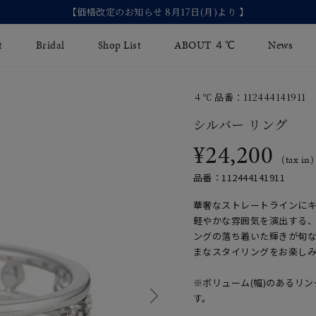
【価格改定のお知らせ 8月17日(月)より 】
t
Bridal
Shop List
ABOUT ４℃
News
４℃ 品番：112444141911
リング
Fashion Jewelry
Brida
シルバー リング
イヤリング
¥24,200
ジュエリーケア
永久保
(tax in)
バングル
法人のお客様
ブライ
品番：112444141911
ペアブレスレット
ブライ
華奢なストレートラインに
軽やかな雰囲気を演出する
その他のアイテム
ングの落ち着いた輝きが旬
まなスタイリングをお楽し
※ボリューム(幅)のあるリ
す。