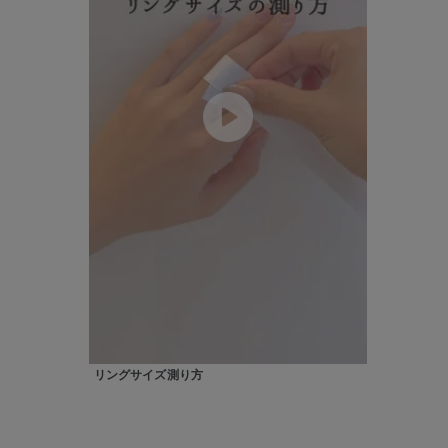
ファッションテイスト
フェミ
着用シーン
オフィ
耳周り
コレクション
公式オ
レディース
リングサイズ
メンズ
リングサイズ
リングサイズ測り方
価格
¥0