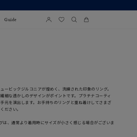
Guide
カートに商品がありません。
l Jewelry
証
ダルサービス
ダルリングの選び方
キュービックジルコニアが煌めく、洗練された印象のリング。
、繊細な透かしのデザインがポイントです。プラチナコーティ
な手元を演出します。お手持ちのリングと重ね着けしてさまざ
みください。
ングは、通常より着用時にサイズが小さく感じる場合がございま