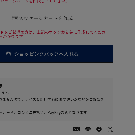
メッセージカードを作成してください。
メッセージカードを作成
ードをご希望の方は、上記のボタンから先に作成してくださ
0円かかります
ショッピングバッグへ入れる
00
意
(tax
ります。
in)
きませんので、サイズと刻印内容にお間違いがないかご確認を
カード、コンビニ先払い、PayPayのみとなります。