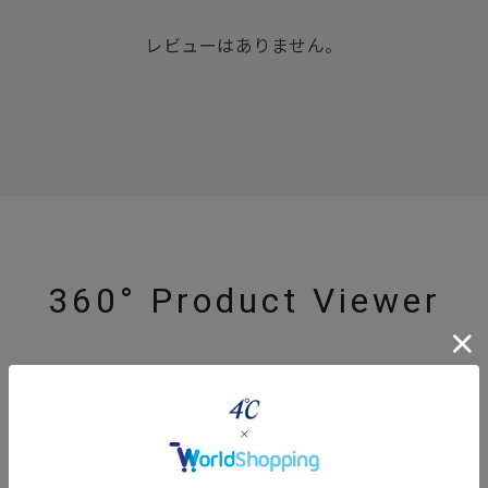
レビューはありません。
360° Product Viewer
r
#ペア
#ダイヤモンド ネックレス
#エタニティ
#くまのプー