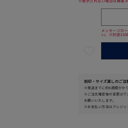
※表示されない場合は再度
メッセージカ
い。※別途33
最
短
08
月
10
日
(月)
発
送
¥24,2
刻印・サイズ直しのご注
※発送までに約6週間かか
※ご注文確定後の変更はで
お願いいたします。
※お支払い方法はクレジット