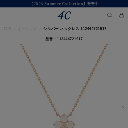
【2026 Summer Collection】発売中
TOP
ネックレス
シルバー ネックレス 112444721917
キーワードで検索する
品番：112444721917
人気検索キーワード
#summer
#ダイヤモンド ネックレス
#くまのプーさん
#ペア
#エタニティ
ブランド
４℃
カテゴリー
すべてのジュエリー