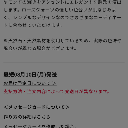
着用シーン
ヤモンドの輝きをアクセントにエレガントな胸元を演出
します。ローズクォーツの優しい色合いが肌なじみよ
く、シンプルなデザインなのでさまざまなコーディネー
コレクション
トに合わせていただけます。
レディース
※天然石・天然素材を使用しているため、実際の色味や
～
リングサイズ
風合いが異なる場合がございます。
メンズ
～
最短
08月10日(月)
発送
リングサイズ
お届け予定日について ＞
支払方法・注文内容によって発送日が異なります。
価格
¥0
¥400,
＜メッセージカードについて＞
作り方の詳細はこちら
在庫
在庫ありのみ
すべて表示
メッセージカードを作成した場合、