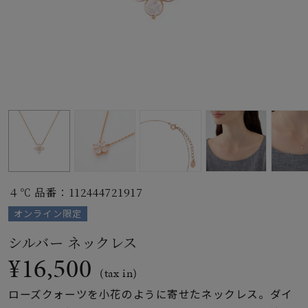
素材
カラー
誕生石
モチーフ
４℃ 品番：112444721917
石の色
オンライン限定
シルバー ネックレス
ファッションテイス
¥16,500
ト
(tax in)
ローズクォーツを小花のように寄せたネックレス。ダイ