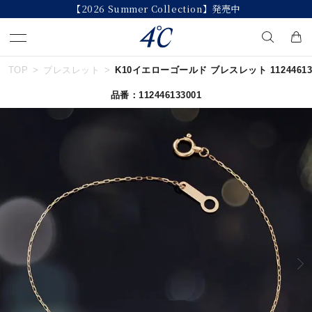
【2026 Summer Collection】発売中
TOP
ブレスレット
K10イエローゴールド ブレスレット 112446133
キーワードで検索する
品番：112446133001
人気検索キーワード
#ペア
#ハーフエタニティリング
#エタニティ
#ダイヤモンド ネックレス
#eギフト
ブランド
４℃
カテゴリー
すべてのジュエリー