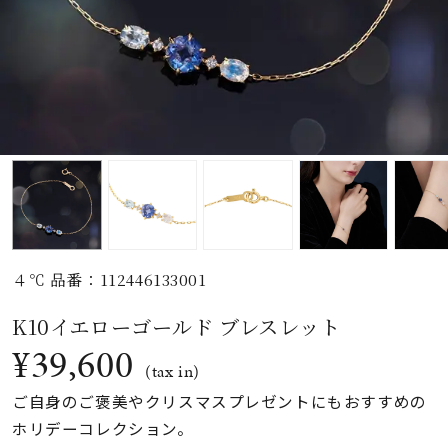
素材
カラー
誕生石
モチーフ
４℃ 品番：112446133001
石の色
K10イエローゴールド ブレスレット
¥39,600
ファッションテイス
(tax in)
ト
ご自身のご褒美やクリスマスプレゼントにもおすすめの
ホリデーコレクション。