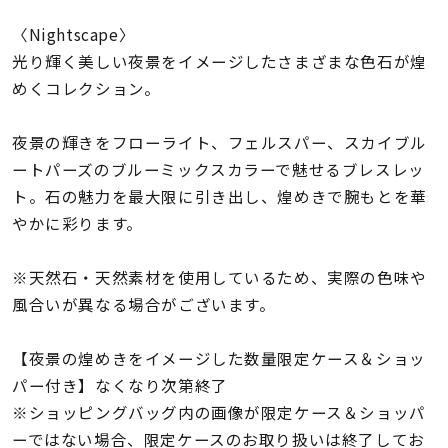
着用シーン
〈Nightscape〉
光り輝く美しい夜景をイメージしたさまざまな色石が煌
コレクション
めくコレクション。
レディース
夜景の輝きをフローライト、フェルスパー、スカイブル
～
リングサイズ
ートパーズのブルーミックスカラーで魅せるブレスレッ
ト。石の魅力を最大限に引き出し、煌めきで腕もとを華
やかに彩ります。
メンズ
～
リングサイズ
※天然石・天然素材を使用しているため、実際の色味や
風合いが異なる場合がございます。
価格
¥0
¥400,
【夜景の煌めきをイメージした数量限定ケース＆ショッ
パー付き】なくなり次第終了
在庫
在庫ありのみ
すべて表示
※ショッピングバッグ内の画像が限定ケース＆ショッパ
ーではない場合、限定ケースのお取り扱いは終了してお