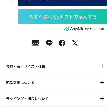
最
短
08
月
08
日
(土)
発
送
¥39,600
のeギフトとは？
(tax
in)
素材・石・サイズ・仕様
返品交換について
ラッピング・梱包について