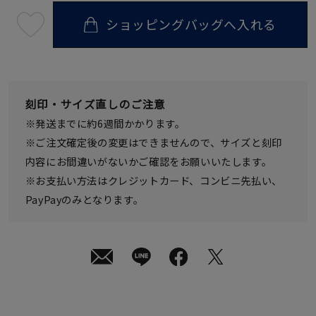
ショッピングバッグへ入れる
最
短
08
月
10
日
(月)
発
刻印・サイズ直しのご注意
送
¥35,200
※発送までに約6週間かかります。
(tax
in)
※ご注文確定後の変更はできませんので、サイズと刻印
内容にお間違いがないかご確認をお願いいたします。
※お支払い方法はクレジットカード、コンビニ先払い、
PayPayのみとなります。