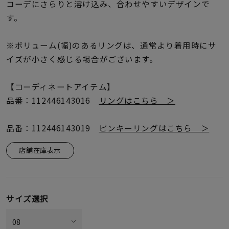
着用シーン
コーデにさらりと溶け込み、合わせやすいデザインで
す。
コレクション
※ボリューム(幅)のあるリングは、通常より着用時にサ
イズが小さく感じる場合がございます。
レディース
～
リングサイズ
【コーディネートアイテム】
品番：112446143016
リングはこちら ＞
メンズ
～
品番：112446143019
ピンキーリングはこちら ＞
リングサイズ
店舗在庫表示
価格
¥0
¥400,
サイズ選択
在庫
在庫ありのみ
すべて表示