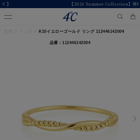
【2026 Summer Collection】発売中
TOP
リング
K10イエローゴールド リング 112446142004
キーワードで検索する
品番：112446142004
人気検索キーワード
#summer
#ペア
#ダイヤモンド ネックレス
#エタニティ
#くまのプーさん
ブランド
４℃
カテゴリー
すべてのジュエリー