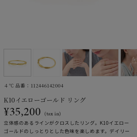
素材
カラー
誕生石
モチーフ
４℃ 品番：112446142004
石の色
K10イエローゴールド リング
¥35,200
ファッションテイス
(tax in)
ト
立体感のあるラインがクロスしたリング。K10イエロー
ゴールドのしっとりとした色味を楽しめます。デイリー