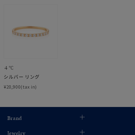
４℃
シルバー リング
¥20,900(tax in)
Brand
Jewelry