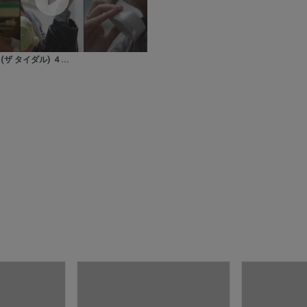
庫ありのみ
すべて表示
l (ザ タイダル) ４...