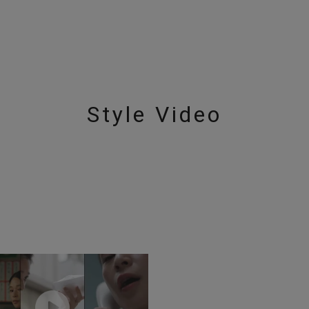
ニン
エレガント
カジュアル
フォーマル
モード
ス
ご褒美
記念日
誕生日
気分転換
デート
ジュエリー
腕周りジュエリー
ペアジュエリー
ベストセレ
Style Video
ンラインショップ限定
～
～
¥400,00