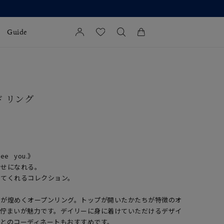
Guide
カートに商品がありません。
l Jewelry
ド リング
証
ダルサービス
ダルリングの選び方
 see you.》
幸せになれる。
せてくれるコレクション。
ツが煌めくオープンリング。トップが開いたかたちが特徴のオ
な佇まいが魅力です。デイリーに身に着けていただけるデザイ
グとのコーディネートもおすすめです。