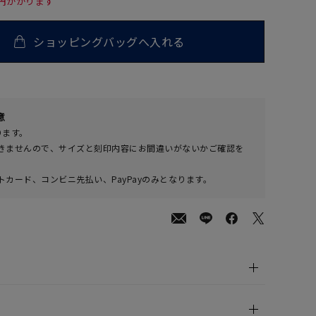
0円かかります
ショッピングバッグへ入れる
00
意
(tax
ります。
in)
きませんので、サイズと刻印内容にお間違いがないかご確認を
カード、コンビニ先払い、PayPayのみとなります。