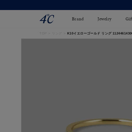
Brand
Jewelry
Gif
TOP
リング
K10イエローゴールド リング 1124461430
ネックレス
ネックレスチェ-ン
Online Shop
ピンキーリング
ピアス
ショッピングガイド
イヤーカフ
ブレスレット
よくあるご質問
ペアネックレス
ペアリング
オンライン限定ジュエ
誕生石
リー
すべてのアイテム
ブライダルリング
はこちら