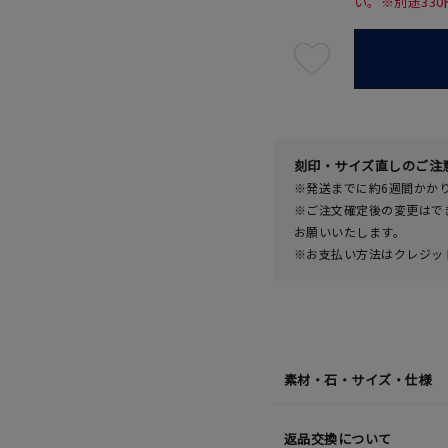
い。※別途33
最
短
08
月
10
日
(月)
発
送
¥41,8
刻印・サイズ直しのご注
※発送までに約6週間かか
※ご注文確定後の変更はで
お願いいたします。
※お支払い方法はクレジット
素材・石・サイズ・仕様
返品交換について