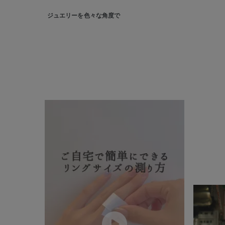
ファッションテイスト
フェミ
ジュエリーを色々な角度で
着用シーン
オフィ
耳周り
コレクション
公式オ
レディース
リングサイズ
メンズ
リングサイズ
価格
¥0