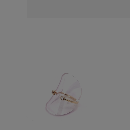
カテゴリー
素材
プラチ
カラー
イエロ
1月の
誕生石
7月の
しずく
モチーフ
クロス
クリア
石の色
レッド