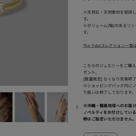
※天然石・天然素材を使用
す。
※ボリューム(幅)のあるリ
す。
The Tidalコレクション一
こちらのジュエリーをご購入の
ゼント。
[数量限定] なくなり次第終
※ショッピングバッグ内に
り扱いは終了しております
※沖縄・離島地域へのお届
ノベルティをお付けしてい
時はご指定いただけません