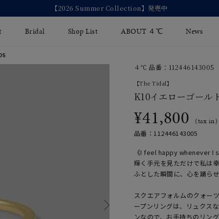
【2026 Summer Collection】発売中
t
Bridal
Shop List
ABOUT ４℃
News
05
４℃ 品番：112446143005
リング
Fashion Jewelry
Brida
【The Tidal】
イヤリング
K10イエローゴール
ジュエリーケア
永久保
¥41,800
バングル
法人のお客様
ブライ
(tax in)
品番：112446143005
ペアブレスレット
ブライ
《I feel happy whenever I
その他のアイテム
輝く手元を見ただけで私は
ふとした瞬間に、心を踊ら
スクエアフォルムのクォー
ープンリングは、リュクス
ンなので、お手持ちのリン