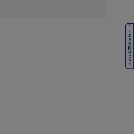
ンレス
よくある質問はこちら
その他
誕生石
6月の誕生石
月の誕生石
12月の誕生石
ムーン
フラワー
イエロー
ブラウン