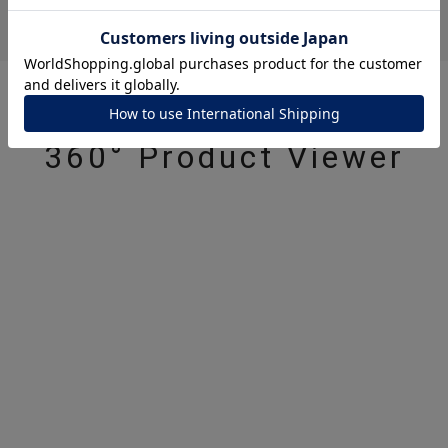
ナ
K18
K10
K7
ゴールド
シルバー
ステ
360° Product Viewer
ーカラー
ピンクカラー
ホワイトカラー
トリプルカラー
誕生石
2月の誕生石
3月の誕生石
4月の誕生石
5月の
誕生石
8月の誕生石
9月の誕生石
10月の誕生石
11
リセット
絞り込んで検索する
ハート
一粒
三石
パヴェ
ライン
馬蹄
ダブルループ
星座
イニシャル
リボン
その他
ホワイト
ピンク
パープル
ブルー
グリーン
マルチカラー