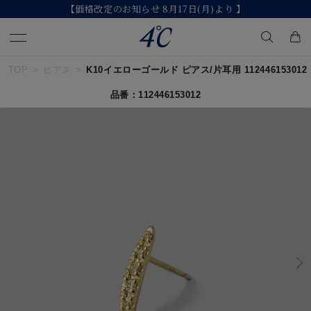
【価格改定のお知らせ 8月17日(月)より 】
TOP
ピアス
K10イエローゴールド ピアス/片耳用 112446153012
キーワードで検索する
品番：112446153012
人気検索キーワード
#ペア
#ハーフエタニティリング
#エタニティ
#ダイヤモンド ネックレス
#eギフト
ブランド
４℃
カテゴリー
すべてのジュエリー