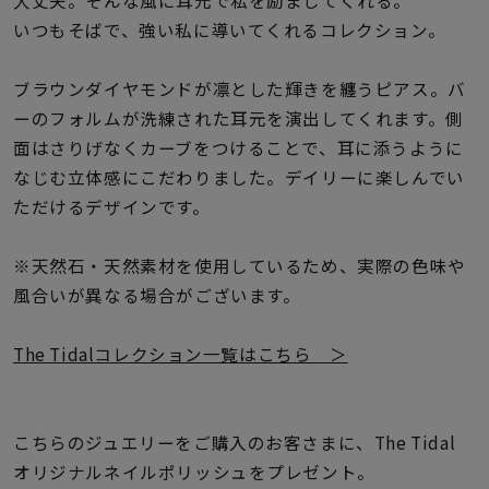
大丈夫。そんな風に耳元で私を励ましてくれる。
着用シーン
いつもそばで、強い私に導いてくれるコレクション。
コレクション
ブラウンダイヤモンドが凛とした輝きを纏うピアス。バ
ーのフォルムが洗練された耳元を演出してくれます。側
レディース
面はさりげなくカーブをつけることで、耳に添うように
～
リングサイズ
なじむ立体感にこだわりました。デイリーに楽しんでい
ただけるデザインです。
メンズ
※天然石・天然素材を使用しているため、実際の色味や
～
リングサイズ
風合いが異なる場合がございます。
The Tidalコレクション一覧はこちら ＞
価格
¥0
¥400,
こちらのジュエリーをご購入のお客さまに、The Tidal
在庫
在庫ありのみ
すべて表示
オリジナルネイルポリッシュをプレゼント。