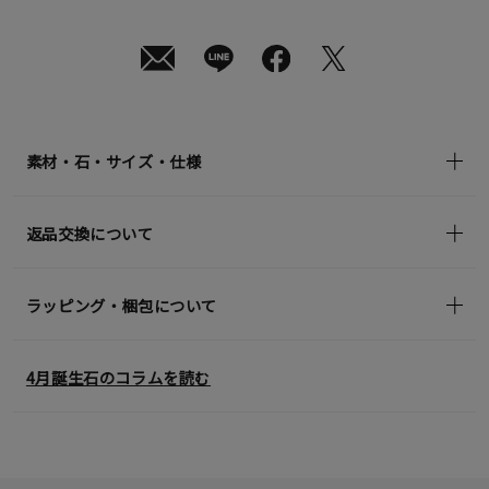
月
08
日
(土)
発
送
¥22,000
(tax
in)
素材・石・サイズ・仕様
返品交換について
ラッピング・梱包について
4月誕生石のコラムを読む