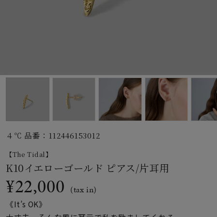
素材
カラー
誕生石
モチーフ
４℃ 品番：112446153012
石の色
【The Tidal】
K10イエローゴールド ピアス/片耳用
ファッションテイス
¥22,000
ト
(tax in)
《It’s OK》