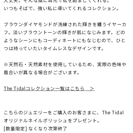
大丈夫。そんな風に耳元で私を励ましてくれる。
着用シーン
いつもそばで、強い私に導いてくれるコレクション。
コレクション
ブラウンダイヤモンドが洗練された輝きを纏うイヤーカ
フ。淡いブラウントーンの輝きが肌になじみます。どの
レディース
ようなシーンにもコーディネートにもなじむので、ひと
～
リングサイズ
つは持っていたいタイムレスなデザインです。
※天然石・天然素材を使用しているため、実際の色味や
メンズ
風合いが異なる場合がございます。
～
リングサイズ
The Tidalコレクション一覧はこちら ＞
価格
¥0
¥400,
こちらのジュエリーをご購入のお客さまに、The Tidal
オリジナルネイルポリッシュをプレゼント。
在庫
在庫ありのみ
すべて表示
[数量限定] なくなり次第終了