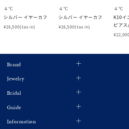
４℃
４℃
４℃
シルバー イヤーカフ
シルバー イヤーカフ
K10
ピアス
¥16,500(tax in)
¥16,500(tax in)
¥22,000
Brand
Jewelry
Bridal
Guide
Information