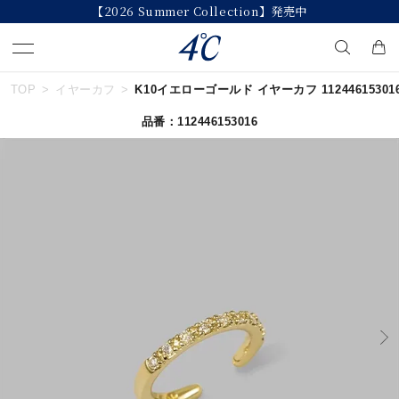
【2026 Summer Collection】発売中
TOP
イヤーカフ
K10イエローゴールド イヤーカフ 11244615301
キーワードで検索する
品番：112446153016
人気検索キーワード
#summer
#ペア
#ダイヤモンド ネックレス
#エタニティ
#くまのプーさん
ブランド
４℃
カテゴリー
すべてのジュエリー