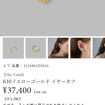
素材
カラー
誕生石
モチーフ
４℃ 品番：112446153016
石の色
【The Tidal】
K10イエローゴールド イヤーカフ
ファッションテイス
¥37,400
ト
(tax in)
《It’s OK》