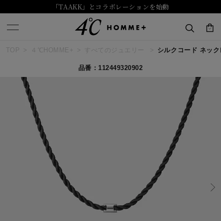
「TAAKK」とコラボレーションを始動
TOP
４℃HOMME+
すべてのジュエリー
シルクコード ネッ
キーワードで検索する
品番：112449320902
人気検索キーワード
#ペア
#ハーフエタニティリング
#エタニティ
#ダイヤモンド ネックレス
#eギフト
ブランド
４℃ HOMME+
カテゴリー
すべてのジュエリー