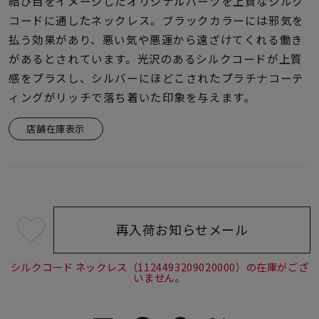
着用シーン
結び目をイメージしたオリジナルパーツを上質なシルク
コードに通したネックレス。ブラックカラーには邪気を
払う効果があり、悪い気や悪運から遠ざけてくれる働き
コレクション
があるとされています。光沢のあるシルクコードが上質
感をプラスし、シルバーにほどこされたプラチナコーテ
レディース
ィングがリッチで落ち着いた印象を与えます。
～
リングサイズ
店舗在庫表示
メンズ
～
リングサイズ
再入荷お知らせメール
¥15,400
価格
¥0
¥400,
(tax
in)
シルクコード ネックレス（1124493209020000）の在庫がござ
いません。
在庫
在庫ありのみ
すべて表示