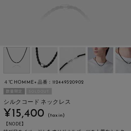
素材
カラー
誕生石
モチーフ
４℃ HOMME+ 品番：112449320902
石の色
数量限定
SOLDOUT
シルクコード ネックレス
ファッションテイス
¥15,400
ト
(tax in)
【NODE】