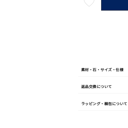
最
短
08
月
10
日
(月)
発
送
¥59,4
素材・石・サイズ・仕様
返品交換について
ラッピング・梱包について