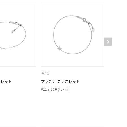
キーワードで検索する
４℃
４℃
スレット
プラチナ ブレスレット
プラチナ 
¥
115,500
¥
59,400
ティ