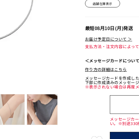
店舗在庫表示
最短
08月10日(月)
発送
お届け予定日について ＞
支払方法・注文内容によっ
＜メッセージカードについ
作り方の詳細はこちら
メッセージカードを作成し
下部に作成済みのメッセー
※表示されない場合は再度
メッセージカ
い。※別途33