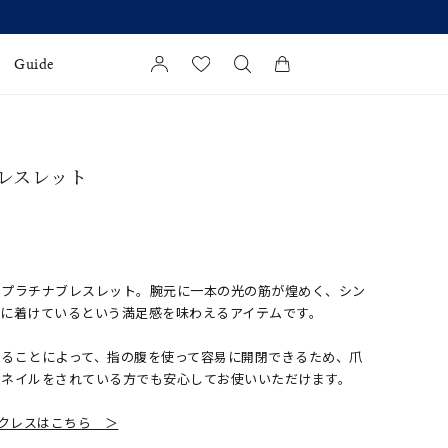
Guide
カートに商品がありません。
l Jewelry
ブレスレット
証
ダルサービス
ダルリングの選び方
いプラチナブレスレット。腕元に一本の光の筋が煌めく、シン
身に着けているという満足感を味わえるアイテムです。
することによって、指の腹を使って容易に開閉できるため、爪
。ネイルをされている方でも安心してお使いいただけます。
クレスはこちら ＞