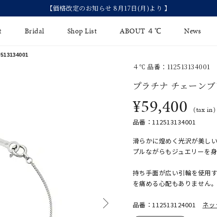
【2026 Summer Collection】発売中
t
Bridal
Shop List
ABOUT ４℃
News
3134001
４℃ 品番：112513134001
リング
Fashion Jewelry
Brida
プラチナ チェーン
イヤリング
¥59,400
ジュエリーケア
永久保
(tax in)
バングル
法人のお客様
ブライ
品番：112513134001
ペアブレスレット
ブライ
滑らかに煌めく光沢が美し
プルながらもジュエリーを
その他のアイテム
持ち手面が広い引輪を使用
を痛める心配もありません
品番：112513124001
ネッ