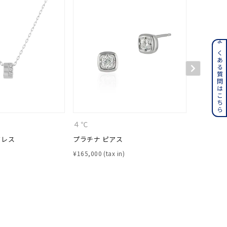
ンレス
よくある質問はこちら
その他
誕生石
6月の誕生石
月の誕生石
12月の誕生石
４℃
４℃
クレス
プラチナ ピアス
プラチナ 
ムーン
フラワー
¥
165,000
¥
59,400
イエロー
ブラウン