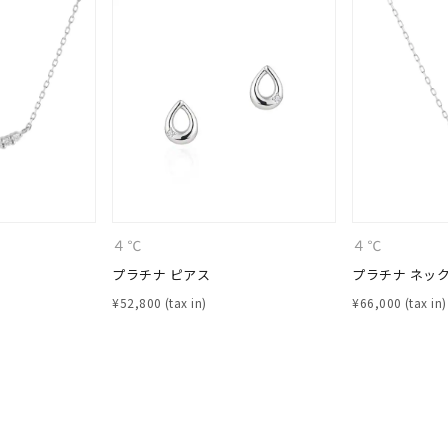
ナ
K18
K10
K7
ゴールド
シルバー
ステ
ーカラー
ピンクカラー
ホワイトカラー
トリプルカラー
誕生石
2月の誕生石
3月の誕生石
4月の誕生石
5月の
誕生石
8月の誕生石
9月の誕生石
10月の誕生石
11
４℃
４℃
プラチナ ピアス
プラチナ ネッ
リセット
絞り込んで検索する
ハート
一粒
三石
パヴェ
ライン
馬蹄
¥
52,800
¥
66,000
ダブルループ
星座
イニシャル
リボン
その他
ホワイト
ピンク
パープル
ブルー
グリーン
マルチカラー