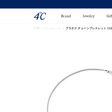
Brand
Jewelry
Gif
TOP
ブレスレット
プラチナ チェーンブレスレット 11251
ネックレス
ネックレスチェ-ン
Online Shop
ピンキーリング
ピアス
ショッピングガイド
イヤーカフ
ブレスレット
よくあるご質問
ペアネックレス
ペアリング
オンライン限定ジュエ
誕生石
リー
すべてのアイテム
ブライダルリング
はこちら