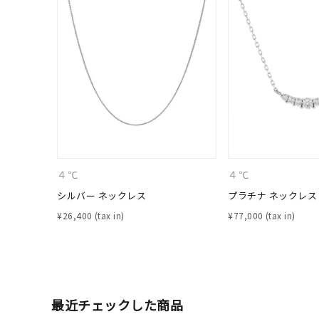
カテゴリー
素材
プラチ
カラー
イエロ
1月の
誕生石
7月の
４℃
４℃
シルバー ネックレス
プラチナ ネックレス
しずく
¥
26,400
¥
77,000
モチーフ
クロス
クリア
石の色
レッド
最近チェックした商品