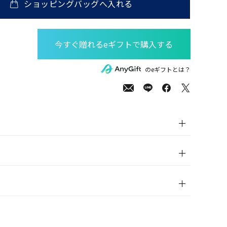
ショッピングバッグへ入れる
00
(tax
のeギフトとは？
in)