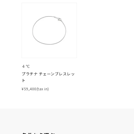
ファッションテイスト
フェミ
着用シーン
オフィ
耳周り
コレクション
公式オ
４℃
レディース
リングサイズ
プラチナ チェーンブレスレッ
ト
¥59,400(tax in)
メンズ
リングサイズ
価格
¥0