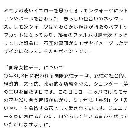
着用シーン
ミモザの淡いイエローを思わせるレモンクォーツにシト
リンやパールを合わせた、春らしい色合いのネックレ
コレクション
ス。レモンクォーツはやわらかい輝きが特徴のバフトッ
プカットになっており、縦長のフォルムは胸元をすっき
レディース
りとした印象に。石座の裏面がミモザをイメージしたデ
～
リングサイズ
ザインになっているのもポイントです。
「国際女性デー」について
メンズ
～
毎年3月8日に祝われる国際女性デーは、女性の社会的、
リングサイズ
経済的、文化的、政治的な功績を称え、ジェンダー平等
の実現を目指す日です。この日にヨーロッパではミモザ
価格
の花を贈り合う習慣が広がり、ミモザは「感謝」や「思
¥0
¥400,
いやり」を象徴する花として愛されています。ジュエリ
ーを身に着けるたびに、自分らしく生きる喜びを感じて
在庫
在庫ありのみ
すべて表示
いただけますように。