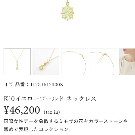
素材
カラー
誕生石
モチーフ
４℃ 品番：112516123008
石の色
K10イエローゴールド ネックレス
¥46,200
ファッションテイス
(tax in)
ト
国際女性デーを象徴するミモザの花をカラーストーンや
留めで表現したコレクション。