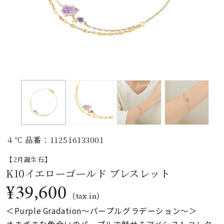
素材
カラー
誕生石
モチーフ
４℃ 品番：112516133001
石の色
【2月誕生石】
K10イエローゴールド ブレスレット
ファッションテイス
¥39,600
ト
(tax in)
＜Purple Gradation〜パープルグラデーション〜＞