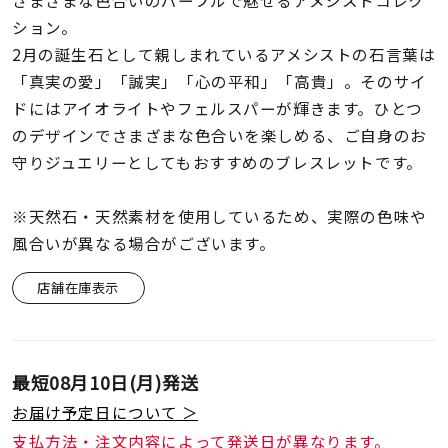
さまざまな色合いのパープルで魅せるアメシストコレク
着用シーン
ション。
2月の誕生石として親しまれているアメシストの石言葉は
コレクション
「真実の愛」「誠実」「心の平和」「高貴」。そのサイ
ドにはアイオライトやフェルスパーが輝きます。ひとつ
レディース
のデザインでさまざまな色合いを楽しめる、ご自身のお
～
リングサイズ
守りジュエリーとしてもおすすめのブレスレットです。
※天然石・天然素材を使用しているため、実際の色味や
メンズ
風合いが異なる場合がございます。
～
リングサイズ
店舗在庫表示
価格
¥0
¥400,
最短
08月10日(月)
発送
在庫
在庫ありのみ
すべて表示
お届け予定日について ＞
支払方法・注文内容によって発送日が異なります。