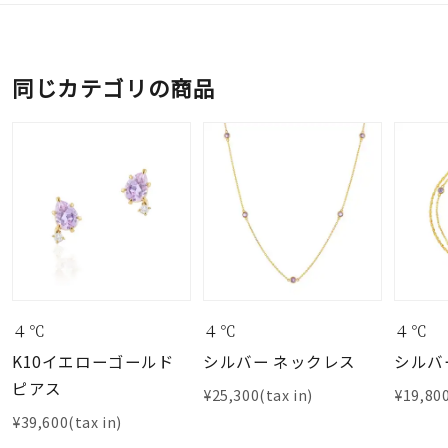
同じカテゴリの商品
４℃
４℃
４℃
K10イエローゴールド
シルバー ネックレス
シルバ
ピアス
¥25,300(tax in)
¥19,800
¥39,600(tax in)