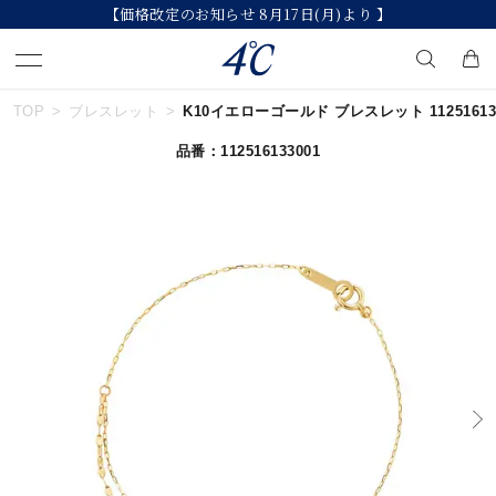
【価格改定のお知らせ 8月17日(月)より 】
TOP
ブレスレット
K10イエローゴールド ブレスレット 112516133
キーワードで検索する
品番：112516133001
人気検索キーワード
#summer
#ペア
#ダイヤモンド ネックレス
#エタニティ
#くまのプーさん
ブランド
４℃
カテゴリー
すべてのジュエリー