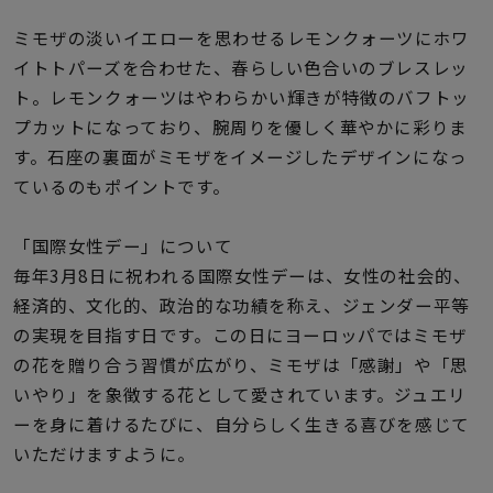
着用シーン
ミモザの淡いイエローを思わせるレモンクォーツにホワ
イトトパーズを合わせた、春らしい色合いのブレスレッ
コレクション
ト。レモンクォーツはやわらかい輝きが特徴のバフトッ
プカットになっており、腕周りを優しく華やかに彩りま
レディース
す。石座の裏面がミモザをイメージしたデザインになっ
～
リングサイズ
ているのもポイントです。
「国際女性デー」について
メンズ
～
毎年3月8日に祝われる国際女性デーは、女性の社会的、
リングサイズ
経済的、文化的、政治的な功績を称え、ジェンダー平等
の実現を目指す日です。この日にヨーロッパではミモザ
価格
の花を贈り合う習慣が広がり、ミモザは「感謝」や「思
¥0
¥400,
いやり」を象徴する花として愛されています。ジュエリ
ーを身に着けるたびに、自分らしく生きる喜びを感じて
在庫
在庫ありのみ
すべて表示
いただけますように。