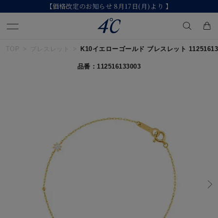
】
【2026 Summer Collection】発売中
TOP
ブレスレット
K10イエローゴールド ブレスレット 112516133
キーワードで検索する
品番：112516133003
人気検索キーワード
#summer
#ダイヤモンド ネックレス
#くまのプーさん
#ペア
#エタニティ
ブランド
４℃
カテゴリー
すべてのジュエリー