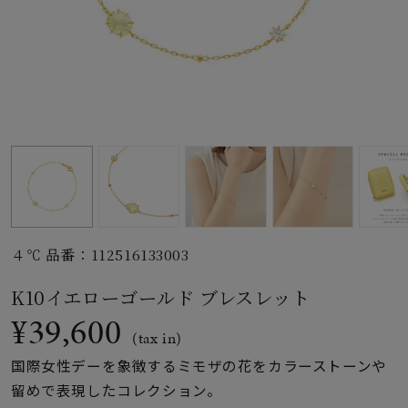
素材
カラー
誕生石
モチーフ
４℃ 品番：112516133003
石の色
K10イエローゴールド ブレスレット
¥39,600
ファッションテイス
(tax in)
ト
国際女性デーを象徴するミモザの花をカラーストーンや
留めで表現したコレクション。