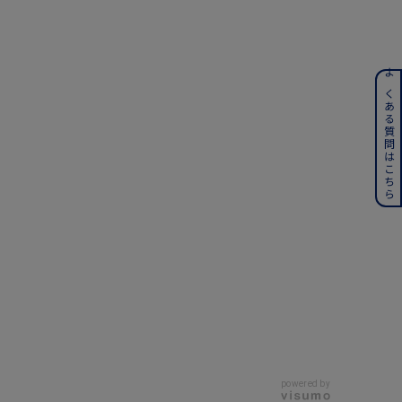
ンレス
よくある質問はこちら
その他
誕生石
6月の誕生石
月の誕生石
12月の誕生石
ムーン
フラワー
イエロー
ブラウン
powered by