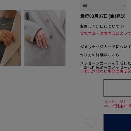
最短
08月07日(金)
発送
お届け予定日について ＞
支払方法・注文内容によっ
＜メッセージカードについ
作り方の詳細はこちら
メッセージカードを作成し
下部に作成済みのメッセー
※表示されない場合は再度
メッセージカ
い。※別途33
最
短
08