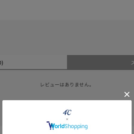
0)
レビューはありません。
#eギフト
#ハーフエタニティリング
#刻印可
#メンズ ネックレス