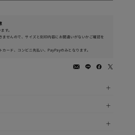
00
意
(tax
ります。
in)
きませんので、サイズと刻印内容にお間違いがないかご確認を
カード、コンビニ先払い、PayPayのみとなります。