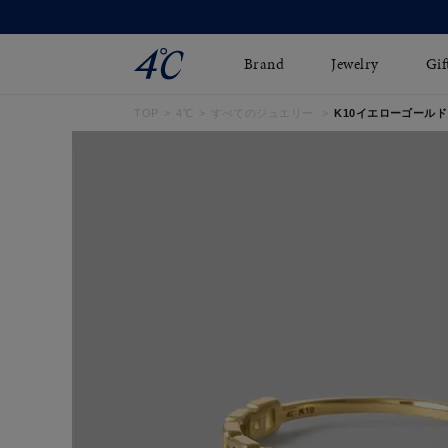
Brand
Jewelry
Gif
TOP
4℃
すべてのジュエリー
K10イエローゴールド
ネックレス
ネックレスチェ-ン
Online Shop
ピンキーリング
ピアス
ショッピングガイド
イヤーカフ
ブレスレット
よくあるご質問
ペアネックレス
ペアリング
オンライン限定ジュエ
誕生石
リー
すべてのアイテム
ブライダルリング
はこちら