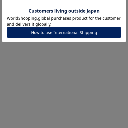
360° Product Viewer
ナ
K18
K10
K7
ゴールド
シルバー
ステ
ーカラー
ピンクカラー
ホワイトカラー
トリプルカラー
誕生石
2月の誕生石
3月の誕生石
4月の誕生石
5月の
誕生石
8月の誕生石
9月の誕生石
10月の誕生石
11
リセット
絞り込んで検索する
ハート
一粒
三石
パヴェ
ライン
馬蹄
ダブルループ
星座
イニシャル
リボン
その他
ホワイト
ピンク
パープル
ブルー
グリーン
マルチカラー