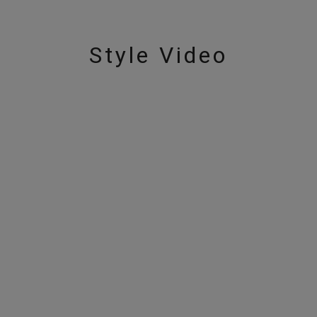
ニン
エレガント
カジュアル
フォーマル
モード
Style Video
ス
ご褒美
記念日
誕生日
気分転換
デート
ジュエリー
腕周りジュエリー
ペアジュエリー
ベストセレ
ンラインショップ限定
～
～
¥400,00