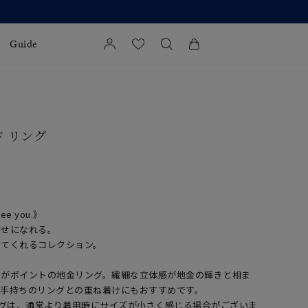
Guide
カートに商品がありません。
l Jewelry
ド リング
証
ダルサービス
ダルリングの選び方
see you.》
幸せになれる。
せてくれるコレクション。
ンがポイントの地金リング。繊細な立体感が地金の輝きと相ま
お手持ちのリングとの重ね着けにもおすすめです。
ングは、通常より着用時にサイズが小さく感じる場合がございま