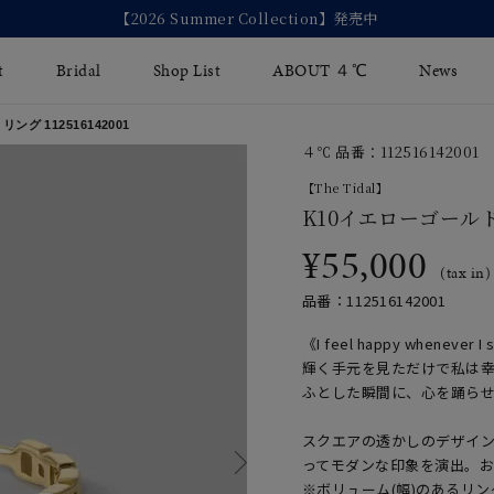
【2026 Summer Collection】発売中
t
Bridal
Shop List
ABOUT ４℃
News
 リング
112516142001
４℃ 品番：112516142001
リング
Fashion Jewelry
Brida
【The Tidal】
イヤリング
K10イエローゴール
ジュエリーケア
永久保
¥55,000
バングル
法人のお客様
ブライ
(tax in)
品番：112516142001
ペアブレスレット
ブライ
《I feel happy whenever I 
その他のアイテム
輝く手元を見ただけで私は
ふとした瞬間に、心を踊ら
スクエアの透かしのデザイ
ってモダンな印象を演出。
※ボリューム(幅)のあるリ