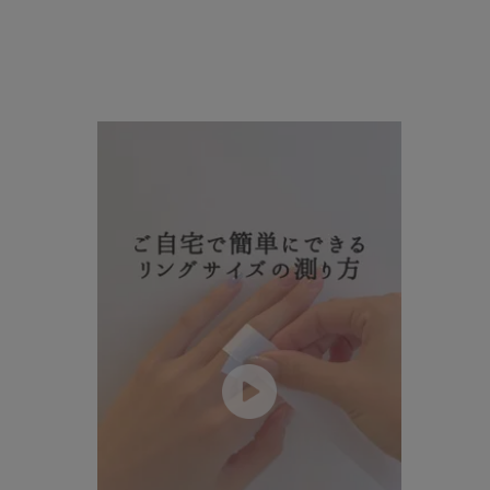
ファッションテイスト
フェミ
着用シーン
オフィ
耳周り
コレクション
公式オ
レディース
リングサイズ
メンズ
リングサイズ
価格
¥0