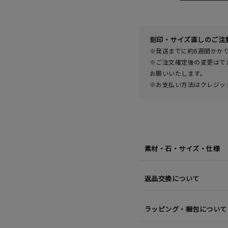
月
07
日
(金)
発
送
¥55,0
刻印・サイズ直しのご注
※発送までに約6週間かか
※ご注文確定後の変更はで
お願いいたします。
※お支払い方法はクレジット
素材・石・サイズ・仕様
返品交換について
ラッピング・梱包について