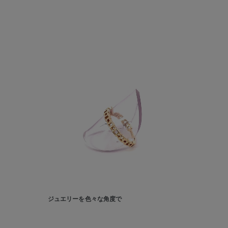
カテゴリー
素材
プラチ
カラー
イエロ
1月の
誕生石
7月の
しずく
モチーフ
クロス
クリア
ジュエリーを色々な角度で
石の色
レッド