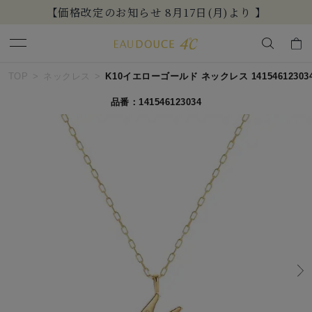
【価格改定のお知らせ 8月17日(月)より 】
キーワードで検索する
TOP
ネックレス
K10イエローゴールド ネックレス 14154612303
品番：141546123034
人気検索キーワード
#ペア
#ハーフエタニティリング
#エタニティ
#ダイヤモンド ネックレス
#eギフト
ブランド
EAU DOUCE４℃
カテゴリー
すべてのジュエリー