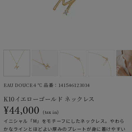
素材
カラー
誕生石
モチーフ
EAU DOUCE４℃ 品番：141546123034
石の色
K10イエローゴールド ネックレス
¥44,000
ファッションテイス
(tax in)
ト
イニシャル「M」をモチーフにしたネックレス。やわら
かなラインとほどよい厚みのプレートが身に着けやすい