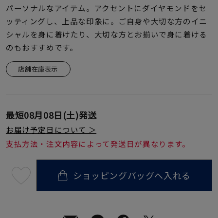
着用シーン
パーソナルなアイテム。アクセントにダイヤモンドをセ
ッティングし、上品な印象に。ご自身や大切な方のイニ
コレクション
シャルを身に着けたり、大切な方とお揃いで身に着ける
のもおすすめです。
レディース
店舗在庫表示
～
リングサイズ
メンズ
最短
08月08日(土)
発送
～
リングサイズ
お届け予定日について ＞
支払方法・注文内容によって発送日が異なります。
価格
¥0
¥400,
ショッピングバッグへ入れる
最
短
08
月
在庫
在庫ありのみ
すべて表示
08
日
(土)