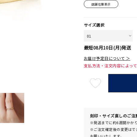
店舗在庫表示
サイズ選択
最短
08月10日(月)
発送
お届け予定日について ＞
支払方法・注文内容によっ
最
短
08
月
10
日
(月)
発
送
¥63,8
刻印・サイズ直しのご注
※発送までに約6週間かか
※ご注文確定後の変更はで
お願いいたします。