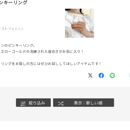
ンキーリング
ナ
K18
K10
K7
ゴールド
シルバー
ステ
ーカラー
ピンクカラー
ホワイトカラー
トリプルカラー
イスト:
フェミニン
誕生石
2月の誕生石
3月の誕生石
4月の誕生石
5月の
誕生石
8月の誕生石
9月の誕生石
10月の誕生石
11
インのピンキーリング。
イエローゴールドの洗練された煌めきがお気に入り！
リセット
絞り込んで検索する
ハート
一粒
三石
パヴェ
ライン
馬蹄
ーリングをお探しの方にはぜひお試ししてほしいアイテムです！
ダブルループ
星座
イニシャル
リボン
その他
ホワイト
ピンク
パープル
ブルー
グリーン
マルチカラー
絞り込み
表示：新しい順
ニン
エレガント
カジュアル
フォーマル
モード
ス
ご褒美
記念日
誕生日
気分転換
デート