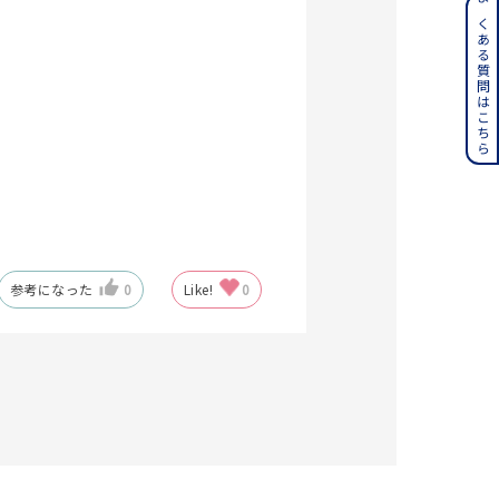
ンレス
よくある質問はこちら
その他
誕生石
6月の誕生石
月の誕生石
12月の誕生石
ムーン
フラワー
参考になった
0
Like!
0
イエロー
ブラウン
シンプル
ユニセックス
結婚式
推し活