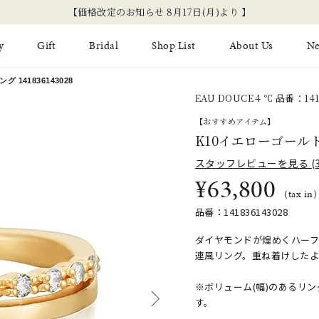
【価格改定のお知らせ 8月17日(月)より 】
y
Gift
Bridal
Shop List
About Us
N
141836143028
EAU DOUCE４℃ 品番：1418
Limited Jewelry
Necklace
Fashion Jewelry
Brida
【おすすめアイテム】
Earring
K10イエローゴール
Ear Cuff
ジュエリーケア
永久保
スタッフレビューを見る (3
on
Jewelry Pouch
Adjuster
ブライ
¥63,800
(tax in)
ブライ
品番：141836143028
ダイヤモンドが煌めくハーフ
連風リング。重ね着けした
※ボリューム(幅)のあるリ
す。