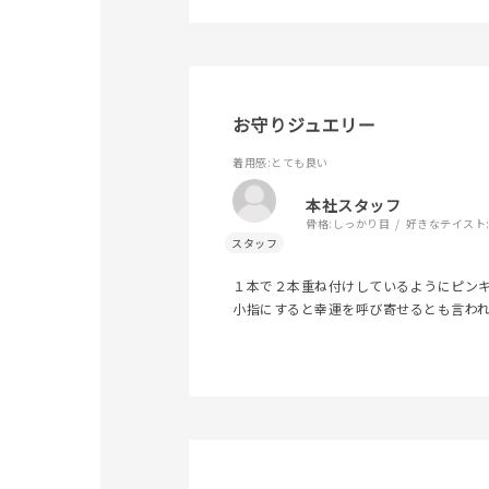
お守りジュエリー
着用感
:とても良い
本社スタッフ
骨格:
しっかり目
好きなテイスト
人気検索キーワード
#summe
１本で２本重ね付けしているようにピン
小指にすると幸運を呼び寄せるとも言わ
ブランド
カテゴリー