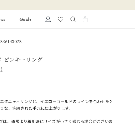
ews
Guide
カートに商品がありません。
36143028
Ring
l Jewelry
ド ピンキーリング
Bracelet
証
)
ダルサービス
ダルリングの選び方
エタニティリングと、イエローゴールドのラインを合わせた2
ような、洗練された手元に仕上がります。
ングは、通常より着用時にサイズが小さく感じる場合がございま