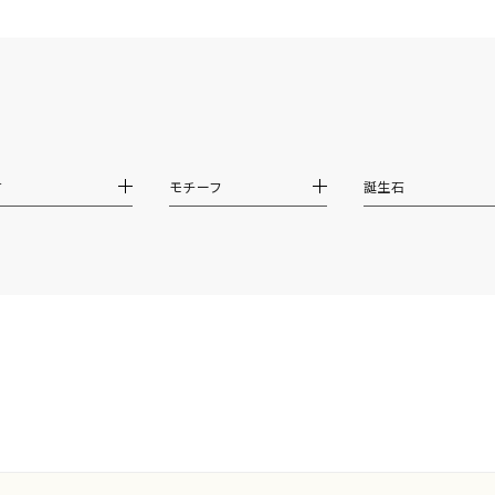
材
モチーフ
誕生石