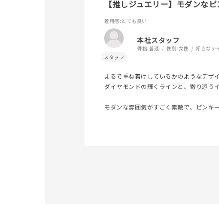
【推しジュエリー】モダンなピ
素材
プラチ
着用感
:とても良い
カラー
イエロ
本社スタッフ
骨格:
普通
性別:
女性
好きなテ
1月の
誕生石
7月の
まるで重ね着けしているかのようなデザ
ダイヤモンドの輝くラインと、寄り添う
しずく
モダンな雰囲気がすごく素敵で、ピンキ
モチーフ
クロス
クリア
石の色
レッド
ファッションテイスト
フェミ
着用シーン
オフィ