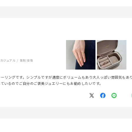
:
カジュアル
性別:
女性
r
#ダイヤモンド ネックレス
#くまのプーさん
#ペア
#エタニ
キーリングです。シンプルですが適度にボリュームもあり大人っぽい雰囲気もあ
れているのでご自分のご褒美ジュエリーにもお勧めしたいです。