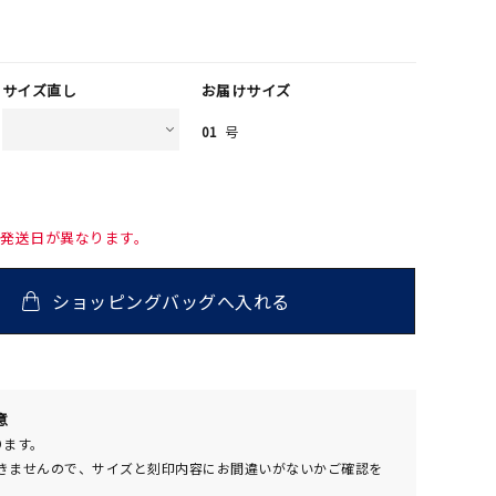
サイズ直し
お届けサイズ
01
号
て発送日が異なります。
ショッピングバッグへ入れる
00
意
(tax
ります。
in)
きませんので、サイズと刻印内容にお間違いがないかご確認を