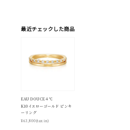
耳周り
コレクション
公式オ
最近チェックした商品
レディース
リングサイズ
メンズ
リングサイズ
価格
¥0
EAU DOUCE４℃
K10イエローゴールド ピンキ
在庫
在
ーリング
¥63,800(tax in)