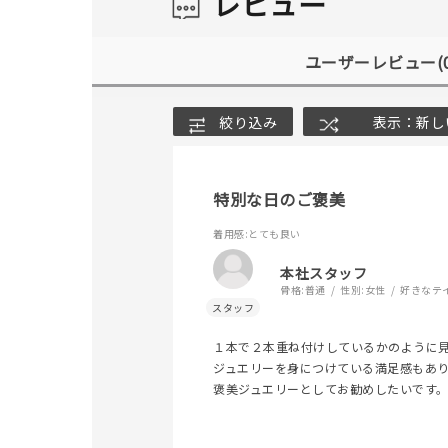
レビュー
ユーザーレビュー
(
絞り込み
表示：新し
特別な日のご褒美
着用感
:とても良い
本社スタッフ
骨格:
普通
性別:
女性
好きなテ
１本で２本重ね付けしているかのように
ジュエリーを身につけている満足感もあ
褒美ジュエリーとしてお勧めしたいです