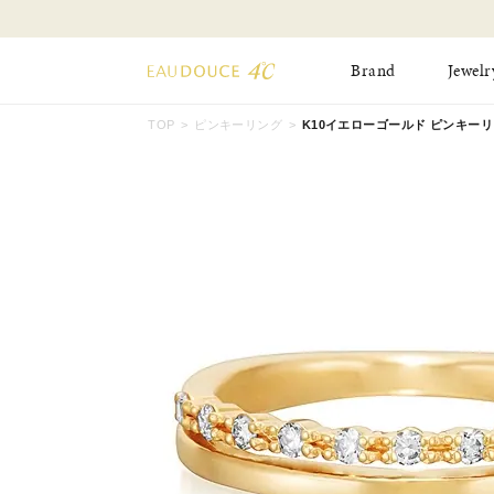
Brand
Jewelr
TOP
ピンキーリング
K10イエローゴールド ピンキーリング 
All Jewelry
New Item
Online Shop
Pinky Ring
Pierced Earrings
ショッピングガイド
Bangle
Birthday Collecti
よくあるご質問