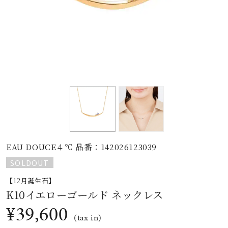
素材
カラー
誕生石
モチーフ
EAU DOUCE４℃ 品番：142026123039
石の色
SOLDOUT
【12月誕生石】
ファッションテイス
K10イエローゴールド ネックレス
ト
¥39,600
(tax in)