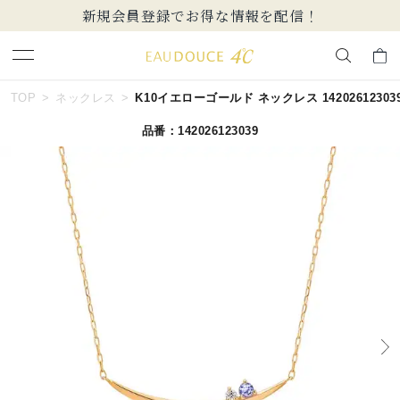
新規会員登録でお得な情報を配信！
キーワードで検索する
TOP
ネックレス
K10イエローゴールド ネックレス 14202612303
品番：142026123039
人気検索キーワード
#summer
#ダイヤモンド ネックレス
#くまのプーさん
#ペア
#エタニティ
ブランド
EAU DOUCE４℃
カテゴリー
すべてのジュエリー