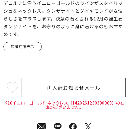
着用シーン
デコルテに沿うイエローゴールドのラインがスタイリッ
シュなネックレス。タンザナイトとダイヤモンドが女性
らしさをプラスします。決意の石とされる12月の誕生石
コレクション
タンザナイトを、お守りのように身に着けるのもおすす
めです。
レディース
～
リングサイズ
店舗在庫表示
メンズ
～
リングサイズ
再入荷お知らせメール
¥39,600
価格
(tax
¥0
¥400,
in)
K10イエローゴールド ネックレス（1420261230390000）の在
庫がございません。
在庫
在庫ありのみ
すべて表示