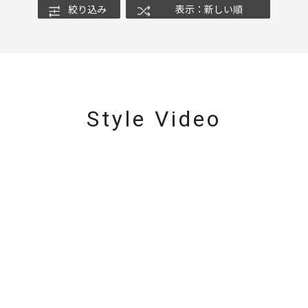
絞り込み
表示：新しい順
ナ
K18
K10
K7
ゴールド
シルバー
ステ
ーカラー
ピンクカラー
ホワイトカラー
トリプルカラー
Style Video
誕生石
2月の誕生石
3月の誕生石
4月の誕生石
5月の
誕生石
8月の誕生石
9月の誕生石
10月の誕生石
11
リセット
絞り込んで検索する
ハート
一粒
三石
パヴェ
ライン
馬蹄
ダブルループ
星座
イニシャル
リボン
その他
ホワイト
ピンク
パープル
ブルー
グリーン
マルチカラー