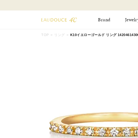
Brand
Jewelr
TOP
リング
K10イエローゴールド リング 1420461430
All Jewelry
New Item
Online Shop
Pinky Ring
Pierced Earrings
ショッピングガイド
Bangle
Birthday Collecti
よくあるご質問