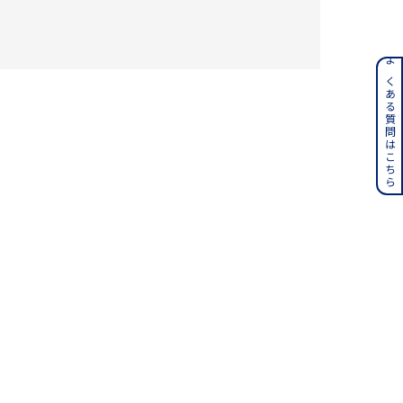
ンレス
よくある質問はこちら
その他
誕生石
6月の誕生石
月の誕生石
12月の誕生石
ムーン
フラワー
イエロー
ブラウン