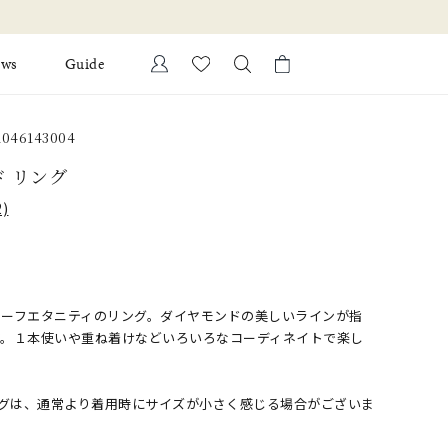
お得な情報を配信！
ews
Guide
カートに商品がありません。
046143004
Ring
l Jewelry
ド リング
Bracelet
)
証
ダルサービス
ダルリングの選び方
ハーフエタニティのリング。ダイヤモンドの美しいラインが指
す。１本使いや重ね着けなどいろいろなコーディネイトで楽し
ングは、通常より着用時にサイズが小さく感じる場合がございま