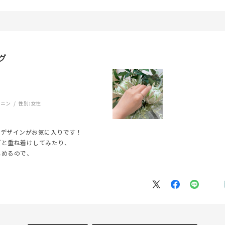
グ
ミニン
性別:
女性
なデザインがお気に入りです！
グと重ね着けしてみたり、
r
#ペア
#ダイヤモンド ネックレス
#エタニティ
#くまのプー
しめるので、