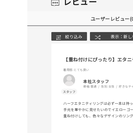
レビュー
ユーザーレビュー
(
絞り込み
表示：新し
【重ね付けにぴったり】エタニ
着用感
:とても良い
本社スタッフ
骨格:
普通
性別:
女性
好きなテ
ハーフエタニティリングは必ず一本は持
手元を華やかに見せたいのでイエローゴ
重ね付けしても、色々なデザインのリン