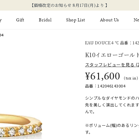
新規会員登録で
y
Gift
Bridal
Shop List
About Us
N
04
EAU DOUCE４℃ 品番：142
Limited Jewelry
Necklace
Fashion Jewelry
Brida
K10イエローゴール
Earring
Ear Cuff
スタッフレビューを見る (2
ジュエリーケア
永久保
¥61,600
on
Jewelry Pouch
Adjuster
ブライ
(tax in)
ブライ
品番：142046143004
シンプルなダイヤモンドの
先を美しく演出してくれま
んで。
※ボリューム(幅)のあるリ
す。