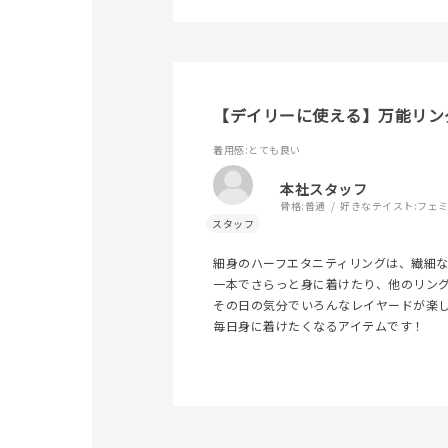
【デイリーに使える】万能リン
着用感
:とても良い
本社スタッフ
骨格:
普通
好きなテイスト:
フェ
細身のハーフエタニティリングは、繊細
一本でさらっと身に着けたり、他のリン
人気検索キーワード
#summe
その日の気分でいろんなレイヤードが楽
毎日身に着けたくなるアイテムです！
ブランド