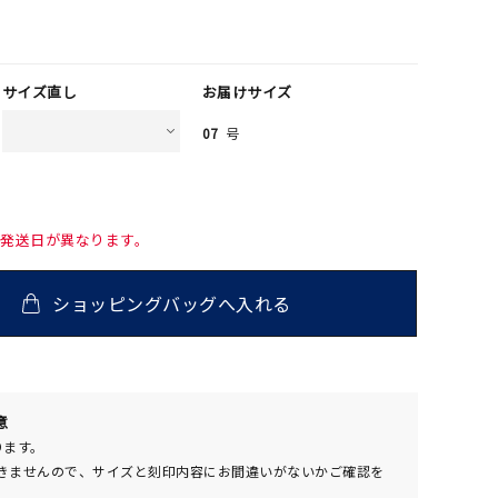
サイズ直し
お届けサイズ
07
号
て発送日が異なります。
ショッピングバッグへ入れる
00
意
(tax
ります。
in)
きませんので、サイズと刻印内容にお間違いがないかご確認を