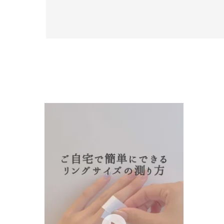
カテゴリー
素材
プラチ
カラー
イエロ
1月の
誕生石
7月の
しずく
モチーフ
クロス
クリア
石の色
レッド