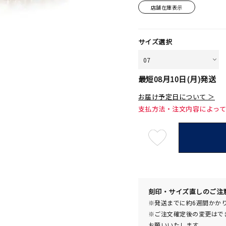
店舗在庫表示
サイズ選択
最短
08月10日(月)
発送
お届け予定日について ＞
支払方法・注文内容によっ
最
短
08
月
10
日
(月)
発
送
¥61,6
刻印・サイズ直しのご注
※発送までに約6週間かか
※ご注文確定後の変更はで
お願いいたします。