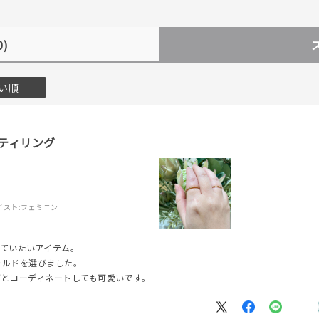
0)
い順
ティリング
イスト:
フェミニン
っていたいアイテム。
ールドを選びました。
グとコーディネートしても可愛いです。