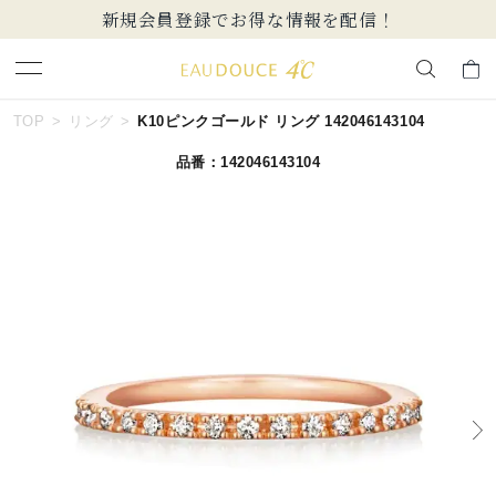
新規会員登録でお得な情報を配信！
キーワードで検索する
TOP
リング
K10ピンクゴールド リング 142046143104
品番：142046143104
人気検索キーワード
#ペア
#ハーフエタニティリング
#エタニティ
#ダイヤモンド ネックレス
#eギフト
ブランド
EAU DOUCE４℃
カテゴリー
すべてのジュエリー