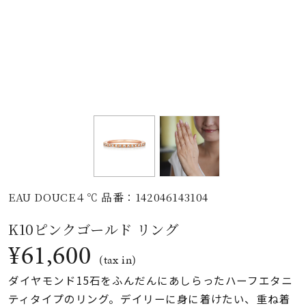
素材
カラー
誕生石
モチーフ
EAU DOUCE４℃ 品番：142046143104
石の色
K10ピンクゴールド リング
¥61,600
ファッションテイス
(tax in)
ト
ダイヤモンド15石をふんだんにあしらったハーフエタニ
ティタイプのリング。デイリーに身に着けたい、重ね着