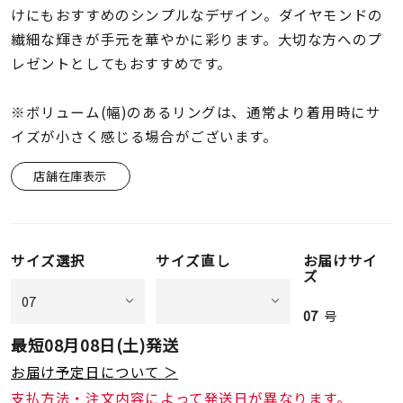
着用シーン
けにもおすすめのシンプルなデザイン。ダイヤモンドの
繊細な輝きが手元を華やかに彩ります。大切な方へのプ
コレクション
レゼントとしてもおすすめです。
※ボリューム(幅)のあるリングは、通常より着用時にサ
レディース
イズが小さく感じる場合がございます。
～
リングサイズ
店舗在庫表示
メンズ
～
リングサイズ
サイズ選択
サイズ直し
お届けサイ
ズ
価格
¥0
¥400,
07
号
最短
08月08日(土)
発送
在庫
在庫ありのみ
すべて表示
お届け予定日について ＞
支払方法・注文内容によって発送日が異なります。