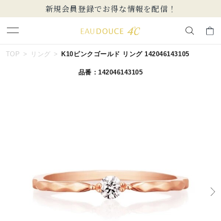
新規会員登録でお得な情報を配信！
キーワードで検索する
TOP
リング
K10ピンクゴールド リング 142046143105
品番：142046143105
人気検索キーワード
#summer
#ペア
#ダイヤモンド ネックレス
#エタニティ
#くまのプーさん
ブランド
EAU DOUCE４℃
カテゴリー
すべてのリング