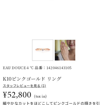
素材
カラー
誕生石
モチーフ
EAU DOUCE４℃ 品番：142046143105
石の色
K10ピンクゴールド リング
ファッションテイス
スタッフレビューを見る (1)
ト
¥52,800
(tax in)
細やかなカットをほどこしてピンクゴールドの輝きを引