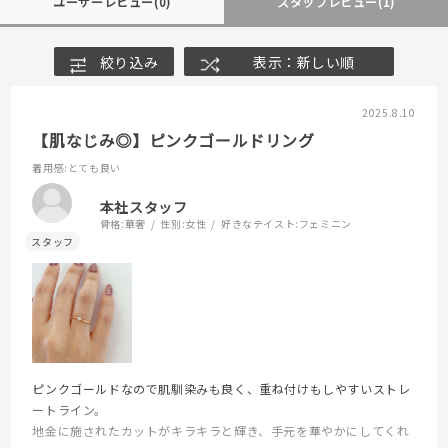
ユーザーレビュー
(0)
スタッフレビュー
(1)
絞り込み
表示：新しい順
2025.8.10
【肌なじみ◎】ピンクゴールドリング
着用感
:とても良い
本社スタッフ
骨格:
華奢
性別:
女性
好きなテイスト:
フェミニン
ピンクゴールドなので肌馴染みも良く、重ね付けもしやすいストレ
ートライン。
地金に施されたカットがキラキラと輝き、手元を華やかにしてくれ