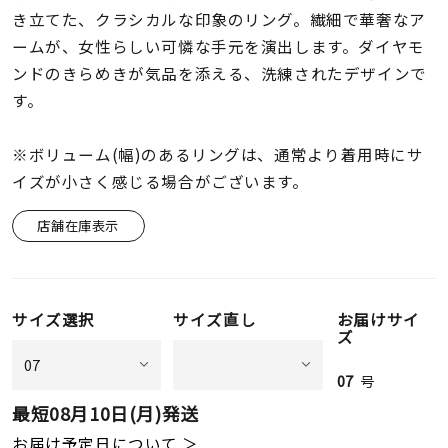
着用シーン
き立てた、クラシカルな印象のリング。繊細で華奢なア
ームが、女性らしい可憐な手元を演出します。ダイヤモ
コレクション
ンドのきらめきが気品を添える、洗練されたデザインで
す。
レディース
～
※ボリューム(幅)のあるリングは、通常より着用時にサ
リングサイズ
イズが小さく感じる場合がございます。
店舗在庫表示
メンズ
～
リングサイズ
サイズ選択
サイズ直し
お届けサイ
価格
¥0
¥400,
ズ
07
号
在庫
最短
08月10日(月)
発送
在庫ありのみ
すべて表示
お届け予定日について ＞