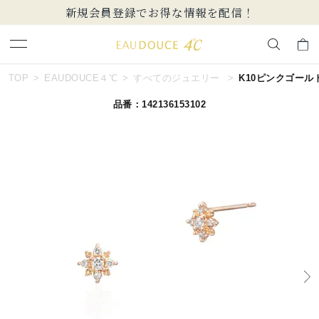
新規会員登録でお得な情報を配信！
キーワードで検索する
TOP
EAUDOUCE４℃
すべてのジュエリー
K10ピンクゴール
品番：142136153102
人気検索キーワード
#ペア
#eギフト
#ハーフエタニティリング
#刻印可
#メンズ ネックレス
ブランド
EAU DOUCE４℃
カテゴリー
すべてのジュエリー