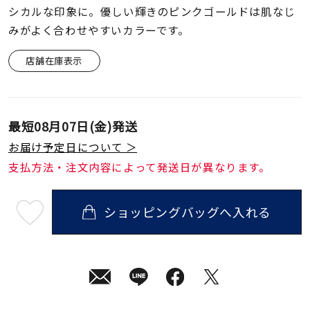
着用シーン
シカルな印象に。優しい輝きのピンクゴールドは肌なじ
みがよく合わせやすいカラーです。
コレクション
店舗在庫表示
レディース
～
リングサイズ
最短
08月07日(金)
発送
お届け予定日について ＞
メンズ
支払方法・注文内容によって発送日が異なります。
～
リングサイズ
ショッピングバッグへ入れる
最
短
価格
¥0
¥400,
08
月
07
日
(金)
発
在庫
在庫ありのみ
すべて表示
送
¥41,800