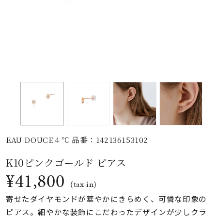
素材
カラー
誕生石
モチーフ
EAU DOUCE４℃ 品番：142136153102
石の色
K10ピンクゴールド ピアス
¥41,800
ファッションテイス
(tax in)
ト
寄せたダイヤモンドが華やかにきらめく、可憐な印象の
ピアス。細やかな装飾にこだわったデザインが少しクラ