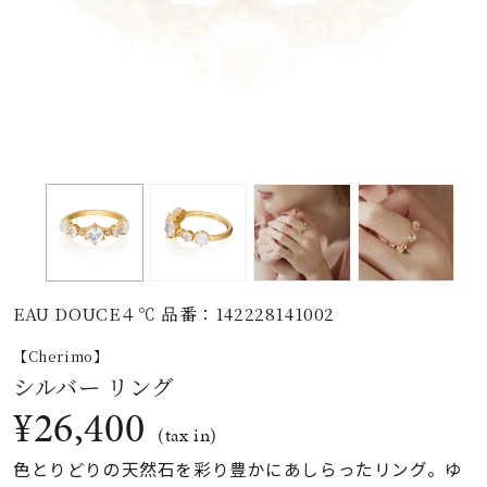
素材
カラー
誕生石
モチーフ
EAU DOUCE４℃ 品番：142228141002
石の色
【Cherimo】
シルバー リング
ファッションテイス
¥26,400
ト
(tax in)
色とりどりの天然石を彩り豊かにあしらったリング。ゆ