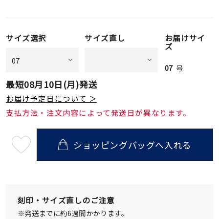
サイズ選択
サイズ直し
お届けサイ
ズ
07
号
最短
08月10日(月)
発送
お届け予定日について ＞
支払方法・注文内容によって発送日が異なります。
ショッピングバッグへ入れる
最
短
08
月
10
日
(月)
発
刻印・サイズ直しのご注意
送
¥26,400
※発送までに約6週間かかります。
(tax