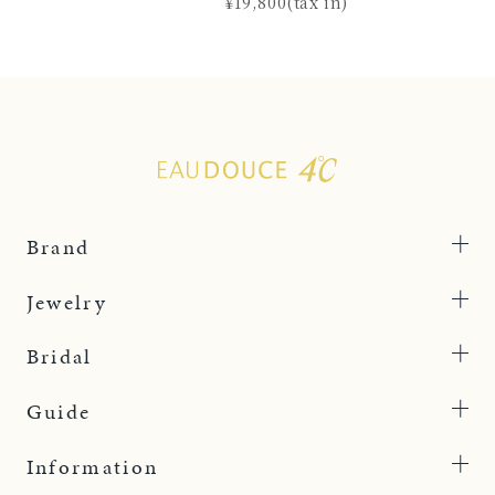
¥19,800(tax in)
Brand
Jewelry
Bridal
Guide
Information