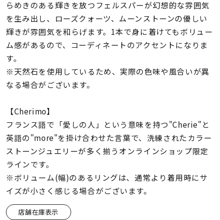
着用シーン
らめきのある輝きを放つフェルスパーが幻想的な雰囲気
を生み出し、ローズクォーツ、ムーンストーンの優しい
輝きが雰囲気を和らげます。1本で身に着けてもボリュー
コレクション
ム感があるので、コーディネートのアクセントになりま
す。
レディース
※天然石を使用しているため、実際の色味や風合いが異
～
リングサイズ
なる場合がございます。
【Cherimo】
メンズ
～
フランス語で「愛しの人」という意味を持つ"Cherie"と
リングサイズ
英語の"more"を掛け合わせた言葉で、洗練されたカラー
ストーンジュエリーが多く揃うオンラインショップ限定
価格
ラインです。
¥0
¥400,
※ボリューム(幅)のあるリングは、通常より着用時にサ
イズが小さく感じる場合がございます。
在庫
在庫ありのみ
すべて表示
店舗在庫表示