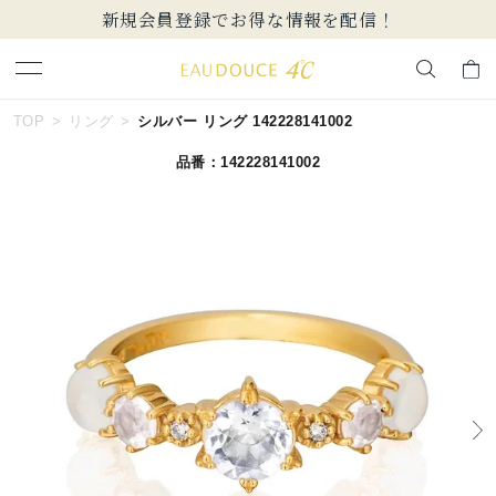
【価格改定のお知らせ 8月17日(月)より 】
キーワードで検索する
TOP
リング
シルバー リング 142228141002
品番：142228141002
人気検索キーワード
#summer
#ペア
#ダイヤモンド ネックレス
#エタニティ
#くまのプーさん
ブランド
EAU DOUCE４℃
カテゴリー
すべてのジュエリー