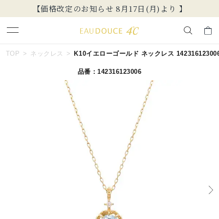
【価格改定のお知らせ 8月17日(月)より 】
キーワードで検索する
TOP
ネックレス
K10イエローゴールド ネックレス 14231612300
品番：142316123006
人気検索キーワード
#summer
#ダイヤモンド ネックレス
#くまのプーさん
#ペア
#エタニティ
ブランド
EAU DOUCE４℃
カテゴリー
すべてのネックレス