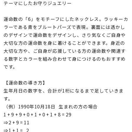
着用シーン
テーマにしたお守りジュエリー
運命数の「6」をモチーフにしたネックレス。ラッキーカ
コレクション
ラーである青をブルートパーズで表現。裏面には透かし
のデザインで運命数をデザインし、さり気なくご自身や
レディース
大切な方の運命数を身に着けることができます。身近の
～
リングサイズ
大切な方や、ご自身が応援している方の運命数や関連す
る数字とカラーを組み合わせて身につけるのもおすすめ
です。
メンズ
～
リングサイズ
【運命数の導き方】
生年月日の数字を、合計が1桁になるまで足していきま
価格
す。
¥0
¥400,
（例）1990年10月18日 生まれの方の場合
1 + 9 + 9 + 0 + 1 + 0 + 1 + 8 = 29
在庫
在庫ありのみ
すべて表示
⇒2 + 9 = 11
⇒1 + 1 = 2