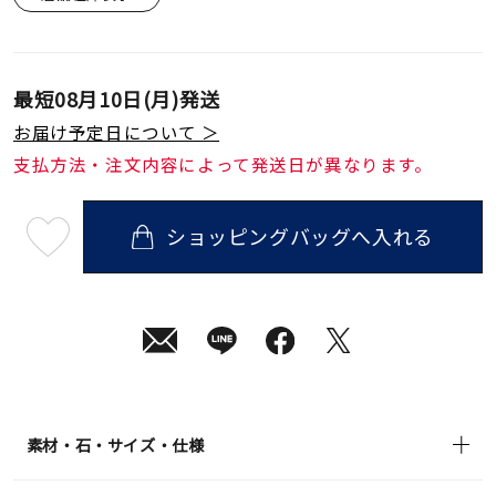
最短
08月10日(月)
発送
お届け予定日について ＞
支払方法・注文内容によって発送日が異なります。
ショッピングバッグへ入れる
最
短
08
月
10
日
(月)
発
送
¥35,200
(tax
in)
素材・石・サイズ・仕様