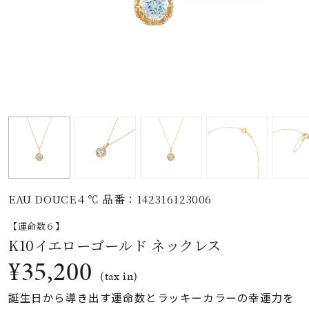
素材
カラー
誕生石
モチーフ
EAU DOUCE４℃ 品番：142316123006
石の色
【運命数６】
K10イエローゴールド ネックレス
ファッションテイス
¥35,200
ト
(tax in)
誕生日から導き出す運命数とラッキーカラーの幸運力を