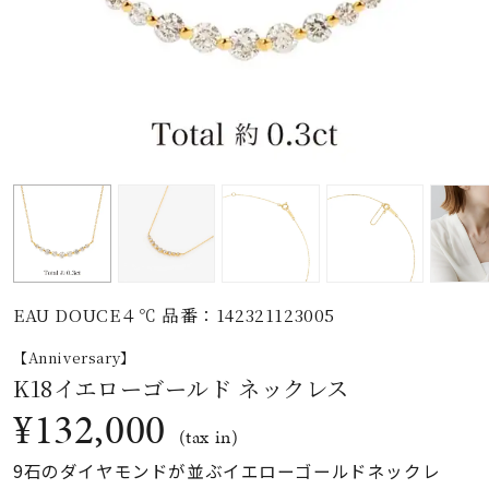
素材
カラー
誕生石
モチーフ
EAU DOUCE４℃ 品番：142321123005
石の色
【Anniversary】
K18イエローゴールド ネックレス
ファッションテイス
¥132,000
ト
(tax in)
9石のダイヤモンドが並ぶイエローゴールドネックレ