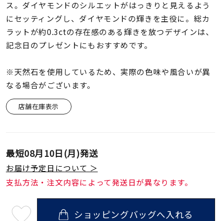
着用シーン
ス。ダイヤモンドのシルエットがはっきりと見えるよう
にセッティングし、ダイヤモンドの輝きを主役に。総カ
ラットが約0.3ctの存在感のある輝きを放つデザインは、
コレクション
記念日のプレゼントにもおすすめです。
レディース
※天然石を使用しているため、実際の色味や風合いが異
～
リングサイズ
なる場合がございます。
店舗在庫表示
メンズ
～
リングサイズ
最短
08月10日(月)
発送
価格
¥0
¥400,
お届け予定日について ＞
支払方法・注文内容によって発送日が異なります。
在庫
在庫ありのみ
すべて表示
ショッピングバッグへ入れる
最