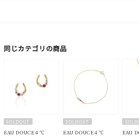
同じカテゴリの商品
SOLDOUT
SOLDOUT
SOLD
EAU DOUCE４℃
EAU DOUCE４℃
EAU 