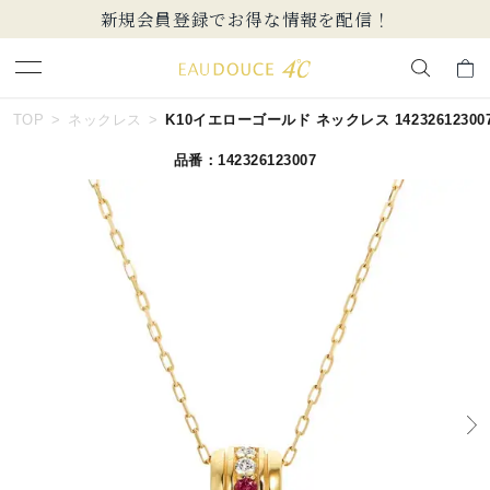
新規会員登録でお得な情報を配信！
キーワードで検索する
TOP
ネックレス
K10イエローゴールド ネックレス 14232612300
品番：142326123007
人気検索キーワード
#summer
#ペア
#ダイヤモンド ネックレス
#エタニティ
#くまのプーさん
ブランド
EAU DOUCE４℃
カテゴリー
誕生石