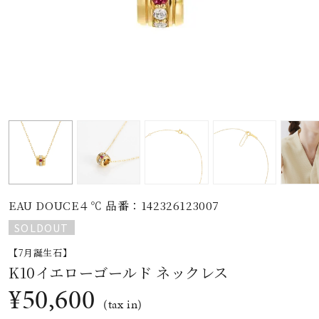
素材
カラー
誕生石
モチーフ
EAU DOUCE４℃ 品番：142326123007
石の色
SOLDOUT
【7月誕生石】
ファッションテイス
K10イエローゴールド ネックレス
ト
¥50,600
(tax in)