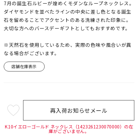
着用シーン
7月の誕生石ルビーが煌めくモダンなループネックレス。
ダイヤモンドを並べたラインの中央に差し色となる誕生
石を留めることでアクセントのある洗練された印象に。
コレクション
大切な方へのバースデーギフトとしてもおすすめです。
レディース
※天然石を使用しているため、実際の色味や風合いが異
～
リングサイズ
なる場合がございます。
店舗在庫表示
メンズ
～
リングサイズ
価格
¥0
¥400,
再入荷お知らせメール
¥50,600
(tax
in)
在庫
K10イエローゴールド ネックレス（1423261230070000）の在
在庫ありのみ
すべて表示
庫がございません。