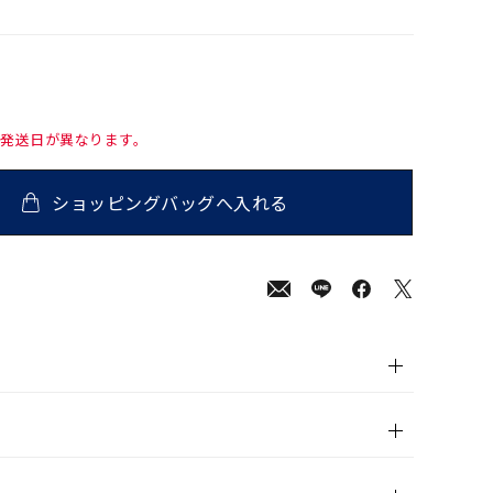
て発送日が異なります。
ショッピングバッグへ入れる
00
(tax
in)