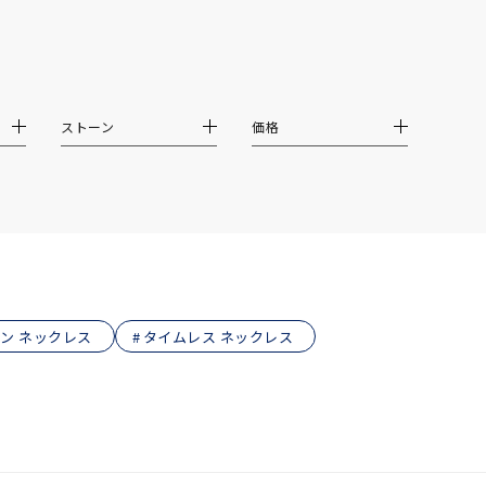
結婚式
推し活
クション
ストーン
価格
ン ネックレス
タイムレス ネックレス
0