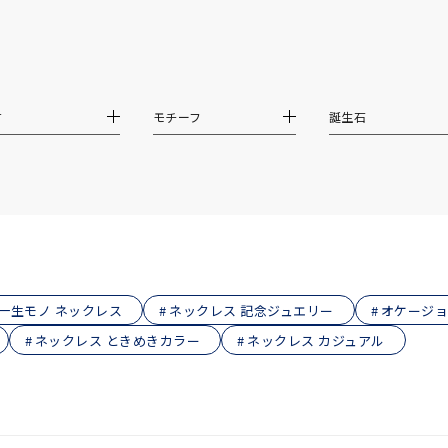
ス
ご褒美
記念日
誕生日
気分転換
デート
ジュエリー
腕周りジュエリー
ペアジュエリー
ベストセレ
材
モチーフ
誕生石
ンラインショップ限定
～
～
一生モノ ネックレス
ネックレス 記念ジュエリー
オケージョ
ネックレス ときめきカラー
ネックレス カジュアル
¥400,00
庫ありのみ
すべて表示