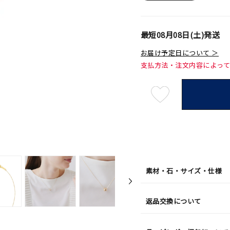
最短
08月08日(土)
発送
お届け予定日について ＞
支払方法・注文内容によっ
最
短
08
月
08
日
(土)
発
送
¥50,6
素材・石・サイズ・仕様
返品交換について