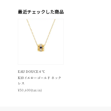
最近チェックした商品
素材
プラチ
カラー
イエロ
1月の
誕生石
7月の
しずく
モチーフ
クロス
EAU DOUCE４℃
K10イエローゴールド ネック
レス
クリア
石の色
¥50,600(tax in)
レッド
ファッションテイスト
フェミ