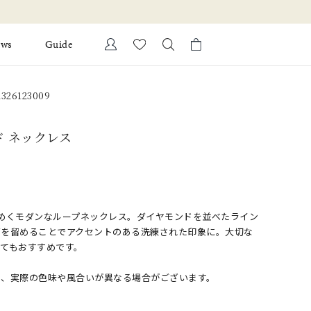
ews
Guide
カートに商品がありません。
26123009
Ring
l Jewelry
ド ネックレス
Bracelet
証
ダルサービス
ダルリングの選び方
めくモダンなループネックレス。ダイヤモンドを並べたライン
石を留めることでアクセントのある洗練された印象に。大切な
てもおすすめです。
め、実際の色味や風合いが異なる場合がございます。