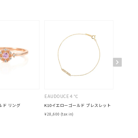
キーワードで検索する
#eギフト
EAUDOUCE４℃
４℃
ルド リング
K10イエローゴールド ブレスレット
K10イエ
¥
28,600
¥
44,000