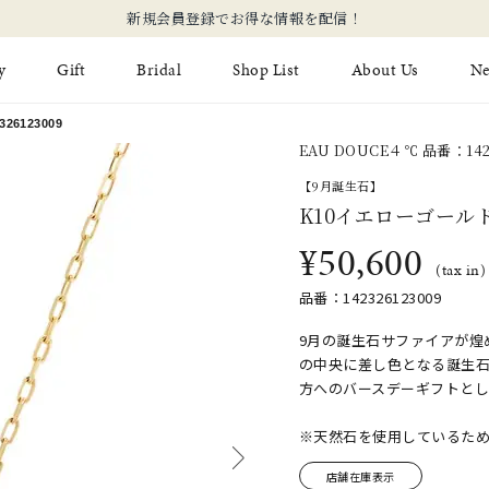
【価格改定のお知らせ 8月17日(月)より 】
y
Gift
Bridal
Shop List
About Us
N
6123009
EAU DOUCE４℃ 品番：1423
Limited Jewelry
Necklace
Fashion Jewelry
Brida
【9月誕生石】
Earring
K10イエローゴール
Ear Cuff
ジュエリーケア
永久保
¥50,600
on
Jewelry Pouch
Adjuster
ブライ
(tax in)
品番：142326123009
ブライ
9月の誕生石サファイアが煌
の中央に差し色となる誕生
方へのバースデーギフトとし
※天然石を使用しているた
店舗在庫表示