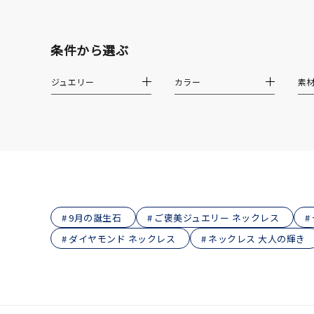
着用シーン
オフィ
条件から選ぶ
耳周り
コレクション
ジュエリー
カラー
素
公式オ
レディース
リングサイズ
メンズ
リングサイズ
9月の誕生石
ご褒美ジュエリー ネックレス
ダイヤモンド ネックレス
ネックレス 大人の輝き
価格
¥0
在庫
在