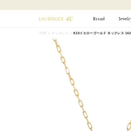
Brand
Jewelr
TOP
ネックレス
K10イエローゴールド ネックレス 14232
All Jewelry
New Item
Online Shop
Pinky Ring
Pierced Earrings
ショッピングガイド
Bangle
Birthday Collecti
よくあるご質問