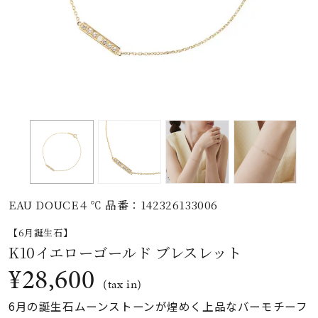
素材
カラー
誕生石
モチーフ
EAU DOUCE４℃ 品番：142326133006
石の色
【6月誕生石】
K10イエローゴールド ブレスレット
ファッションテイス
¥28,600
ト
(tax in)
6月の誕生石ムーンストーンが煌めく上品なバーモチーフ