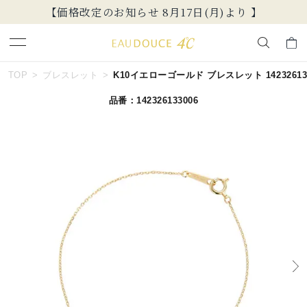
【価格改定のお知らせ 8月17日(月)より 】
キーワードで検索する
TOP
ブレスレット
K10イエローゴールド ブレスレット 142326133
品番：142326133006
人気検索キーワード
#summer
#ペア
#ダイヤモンド ネックレス
#エタニティ
#くまのプーさん
ブランド
EAU DOUCE４℃
カテゴリー
すべてのジュエリー