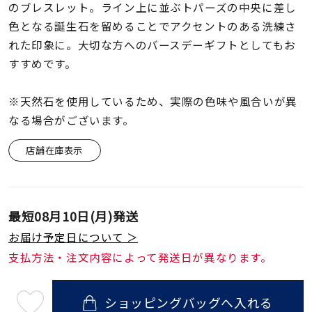
着用シーン
のブレスレット。ライン上に並ぶトパーズの中央に差し
色となる誕生石を留めることでアクセントのある洗練さ
れた印象に。大切な方へのバースデーギフトとしてもお
コレクション
すすめです。
レディース
※天然石を使用しているため、実際の色味や風合いが異
～
リングサイズ
なる場合がございます。
店舗在庫表示
メンズ
～
リングサイズ
最短
08月10日(月)
発送
価格
¥0
¥400,
お届け予定日について ＞
支払方法・注文内容によって発送日が異なります。
在庫
在庫ありのみ
すべて表示
ショッピングバッグへ入れる
最