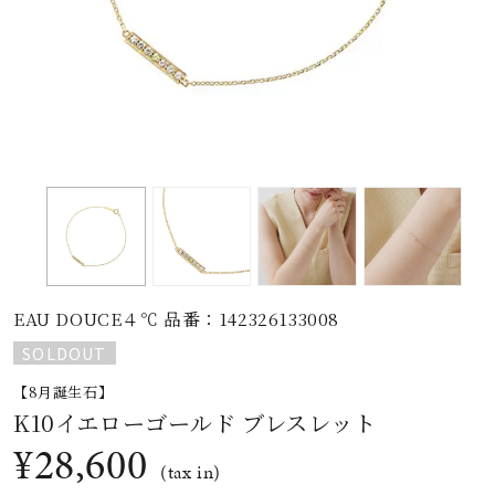
素材
カラー
誕生石
モチーフ
EAU DOUCE４℃ 品番：142326133008
石の色
SOLDOUT
【8月誕生石】
ファッションテイス
K10イエローゴールド ブレスレット
ト
¥28,600
(tax in)