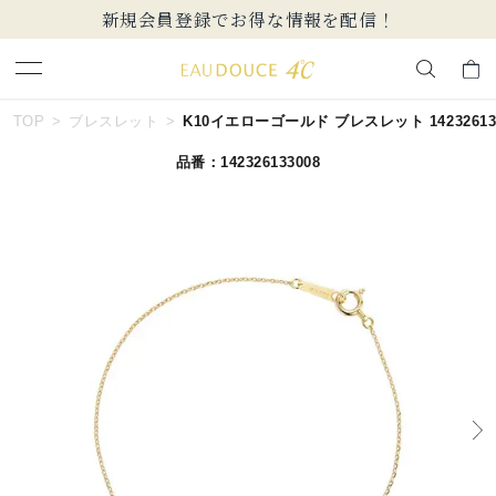
新規会員登録でお得な情報を配信！
キーワードで検索する
TOP
ブレスレット
K10イエローゴールド ブレスレット 142326133
品番：142326133008
人気検索キーワード
#summer
#ペア
#ダイヤモンド ネックレス
#エタニティ
#くまのプーさん
ブランド
EAU DOUCE４℃
カテゴリー
ブレスレット