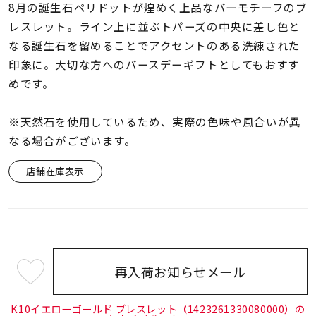
着用シーン
8月の誕生石ペリドットが煌めく上品なバーモチーフのブ
レスレット。ライン上に並ぶトパーズの中央に差し色と
なる誕生石を留めることでアクセントのある洗練された
コレクション
印象に。大切な方へのバースデーギフトとしてもおすす
めです。
レディース
～
リングサイズ
※天然石を使用しているため、実際の色味や風合いが異
なる場合がございます。
メンズ
店舗在庫表示
～
リングサイズ
価格
¥0
¥400,
再入荷お知らせメール
¥28,600
在庫
在庫ありのみ
すべて表示
(tax
in)
K10イエローゴールド ブレスレット（1423261330080000）の