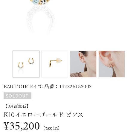
素材
カラー
誕生石
モチーフ
EAU DOUCE４℃ 品番：142326153003
石の色
SOLDOUT
【3月誕生石】
ファッションテイス
K10イエローゴールド ピアス
ト
¥35,200
(tax in)