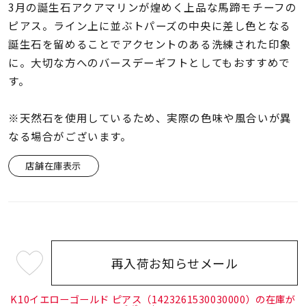
着用シーン
3月の誕生石アクアマリンが煌めく上品な馬蹄モチーフの
ピアス。ライン上に並ぶトパーズの中央に差し色となる
誕生石を留めることでアクセントのある洗練された印象
コレクション
に。大切な方へのバースデーギフトとしてもおすすめで
す。
レディース
～
リングサイズ
※天然石を使用しているため、実際の色味や風合いが異
なる場合がございます。
メンズ
店舗在庫表示
～
リングサイズ
価格
¥0
¥400,
再入荷お知らせメール
¥35,200
在庫
在庫ありのみ
すべて表示
(tax
in)
K10イエローゴールド ピアス（1423261530030000）の在庫が