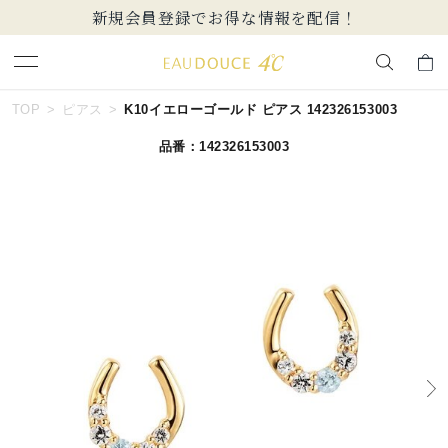
新規会員登録でお得な情報を配信！
キーワードで検索する
TOP
ピアス
K10イエローゴールド ピアス 142326153003
品番：142326153003
人気検索キーワード
#summer
#ダイヤモンド ネックレス
#くまのプーさん
#エタニティ
#ジュエリー
ブランド
EAU DOUCE４℃
カテゴリー
すべてのジュエリー