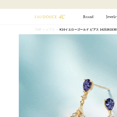
Brand
Jewelr
TOP
ピアス
K10イエローゴールド ピアス 1423261530
All Jewelry
New Item
Online Shop
Pinky Ring
Pierced Earrings
ショッピングガイド
Bangle
Birthday Collecti
よくあるご質問