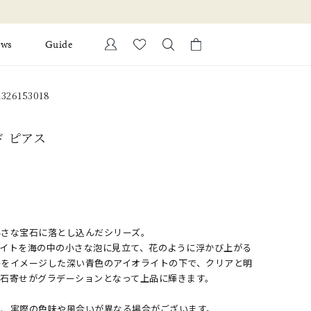
ews
Guide
カートに商品がありません。
26153018
Ring
l Jewelry
Bracelet
ド ピアス
証
ダルサービス
ダルリングの選び方
小さな宝石に落とし込んだシリーズ。
ライトを海の中の小さな泡に見立て、花のように浮かび上がる
底をイメージした深い青色のアイオライトの下で、クリアと明
る石寄せがグラデーションとなって上品に輝きます。
め、実際の色味や風合いが異なる場合がございます。