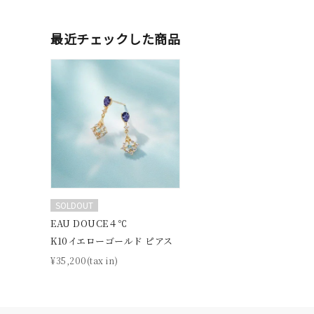
最近チェックした商品
ブランド
カテゴリー
素材
プラチ
カラー
イエロ
SOLDOUT
EAU DOUCE４℃
1月の
K10イエローゴールド ピアス
誕生石
7月の
¥35,200(tax in)
しずく
モチーフ
クロス