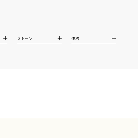
イエロー
ブラウン
ストーン
価格
シンプル
ユニセックス
結婚式
推し活
クション