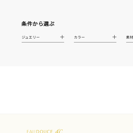
クリア
石の色
条件から選ぶ
レッド
ジュエリー
カラー
素
ファッションテイスト
フェミ
着用シーン
オフィ
耳周り
コレクション
公式オ
レディース
リングサイズ
メンズ
リングサイズ