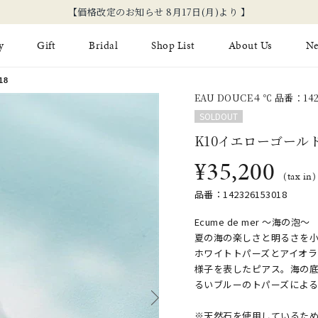
新規会員登録でお得な情報を配信！
y
Gift
Bridal
Shop List
About Us
N
18
EAU DOUCE４℃ 品番：1423
Limited Jewelry
Necklace
Fashion Jewelry
Brida
SOLDOUT
Earring
Ear Cuff
K10イエローゴール
ジュエリーケア
永久保
¥35,200
on
Jewelry Pouch
Adjuster
ブライ
(tax in)
品番：142326153018
ブライ
Ecume de mer ～海の泡～
夏の海の楽しさと明るさを
ホワイトトパーズとアイオ
様子を表したピアス。海の
るいブルーのトパーズによ
※天然石を使用しているた