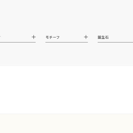
ホワイト
ピンク
パープル
ブルー
グリーン
マルチカラー
材
モチーフ
誕生石
ニン
エレガント
カジュアル
フォーマル
モード
ス
ご褒美
記念日
誕生日
気分転換
デート
ジュエリー
腕周りジュエリー
ペアジュエリー
ベストセレ
ンラインショップ限定
～
～