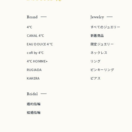
Brand
Jewelry
価格
¥0
4℃
すべてのジュエリー
CANAL 4℃
新着商品
在庫
在
EAU DOUCE４℃
限定ジュエリー
cofl by 4℃
ネックレス
4℃ HOMME+
リング
RUGIADA
ピンキーリング
KAKERA
ピアス
Bridal
婚約指輪
結婚指輪