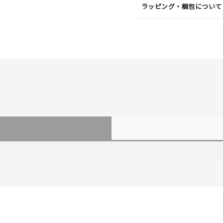
ラッピング・梱包について
#ハーフエタニティリング
#エタニティ
#ダイヤモンド ネックレス