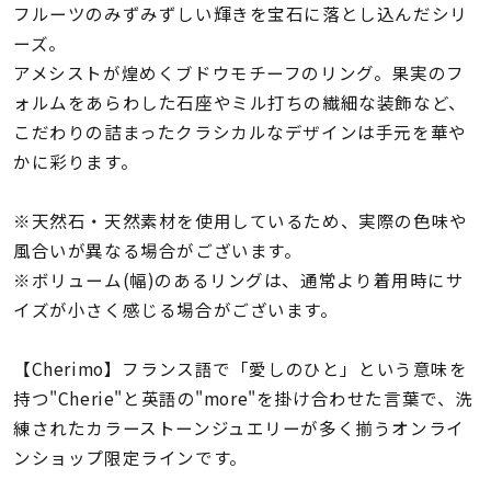
着用シーン
フルーツのみずみずしい輝きを宝石に落とし込んだシリ
ーズ。
アメシストが煌めくブドウモチーフのリング。果実のフ
コレクション
ォルムをあらわした石座やミル打ちの繊細な装飾など、
こだわりの詰まったクラシカルなデザインは手元を華や
レディース
かに彩ります。
～
リングサイズ
※天然石・天然素材を使用しているため、実際の色味や
風合いが異なる場合がございます。
メンズ
～
※ボリューム(幅)のあるリングは、通常より着用時にサ
リングサイズ
イズが小さく感じる場合がございます。
価格
¥0
¥400,
【Cherimo】フランス語で「愛しのひと」という意味を
持つ"Cherie"と英語の"more"を掛け合わせた言葉で、洗
練されたカラーストーンジュエリーが多く揃うオンライ
在庫
在庫ありのみ
すべて表示
ンショップ限定ラインです。