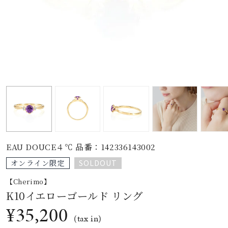
素材
カラー
誕生石
モチーフ
EAU DOUCE４℃ 品番：142336143002
石の色
SOLDOUT
オンライン限定
【Cherimo】
ファッションテイス
K10イエローゴールド リング
ト
¥35,200
(tax in)