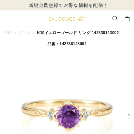
新規会員登録でお得な情報を配信！
キーワードで検索する
TOP
リング
K10イエローゴールド リング 142336143002
品番：142336143002
人気検索キーワード
#summer
#ペア
#ダイヤモンド ネックレス
#エタニティ
#くまのプーさん
ブランド
EAU DOUCE４℃
カテゴリー
すべてのジュエリー