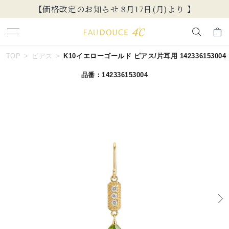
月)より 】
新規会員登録でお得な情報を配
キーワードで検索する
TOP
ピアス
K10イエローゴールド ピアス/片耳用 142336153004
品番：142336153004
人気検索キーワード
#summer
#ダイヤモンド ネックレス
#くまのプーさん
#ペア
#エタニティ
ブランド
EAU DOUCE４℃
カテゴリー
すべてのジュエリー