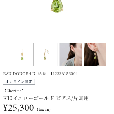
素材
カラー
誕生石
モチーフ
EAU DOUCE４℃ 品番：142336153004
石の色
オンライン限定
【Cherimo】
ファッションテイス
K10イエローゴールド ピアス/片耳用
ト
¥25,300
(tax in)