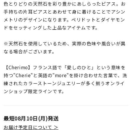
着用シーン
色とりどりの天然石を彩り豊かにあしらったピアス。お
手持ちの片耳ピアスとあわせて身に着けることでアシン
メトリのデザインになります。ペリドットとダイヤモン
コレクション
ドをセッティングした上品なアイテムです。
レディース
※天然石を使用しているため、実際の色味や風合いが異
～
リングサイズ
なる場合がございます。
【Cherimo】フランス語で「愛しのひと」という意味を
メンズ
～
持つ"Cherie"と英語の"more"を掛け合わせた言葉で、洗
リングサイズ
練されたカラーストーンジュエリーが多く揃うオンライ
ンショップ限定ラインです。
価格
¥0
¥400,
最短
08月10日(月)
発送
在庫
在庫ありのみ
すべて表示
お届け予定日について ＞