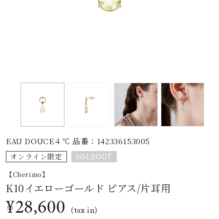
素材
カラー
誕生石
モチーフ
EAU DOUCE４℃ 品番：142336153005
石の色
SOLDOUT
オンライン限定
【Cherimo】
ファッションテイス
K10イエローゴールド ピアス/片耳用
ト
¥28,600
(tax in)