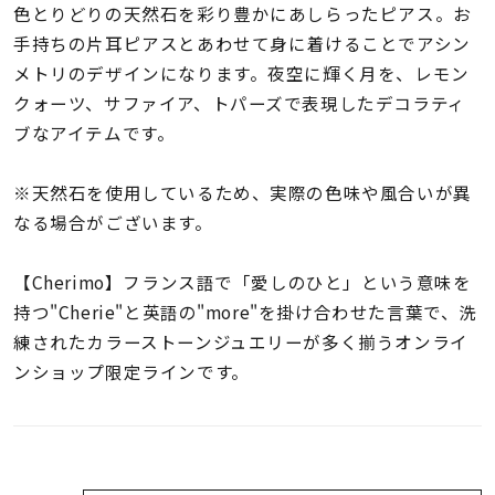
着用シーン
色とりどりの天然石を彩り豊かにあしらったピアス。お
手持ちの片耳ピアスとあわせて身に着けることでアシン
メトリのデザインになります。夜空に輝く月を、レモン
コレクション
クォーツ、サファイア、トパーズで表現したデコラティ
ブなアイテムです。
レディース
～
リングサイズ
※天然石を使用しているため、実際の色味や風合いが異
なる場合がございます。
メンズ
～
【Cherimo】フランス語で「愛しのひと」という意味を
リングサイズ
持つ"Cherie"と英語の"more"を掛け合わせた言葉で、洗
練されたカラーストーンジュエリーが多く揃うオンライ
価格
¥0
¥400,
ンショップ限定ラインです。
在庫
在庫ありのみ
すべて表示