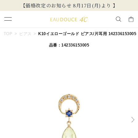
【価格改定のお知らせ 8月17日(月)より 】
キーワードで検索する
TOP
ピアス
K10イエローゴールド ピアス/片耳用 142336153005
品番：142336153005
人気検索キーワード
#summer
#ダイヤモンド ネックレス
#くまのプーさん
#ペア
#エタニティ
ブランド
EAU DOUCE４℃
カテゴリー
すべてのジュエリー