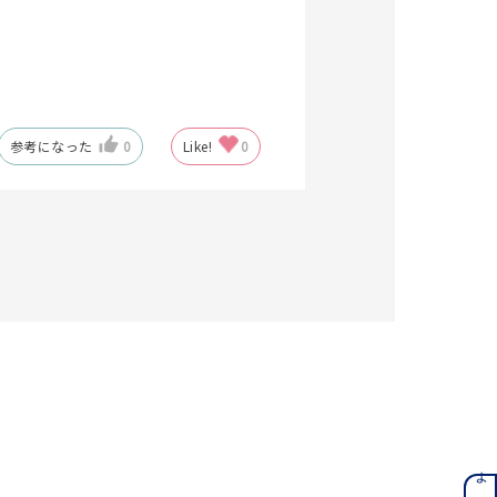
キーワードで検索する
参考になった
0
Like!
0
#eギフト
ンレス