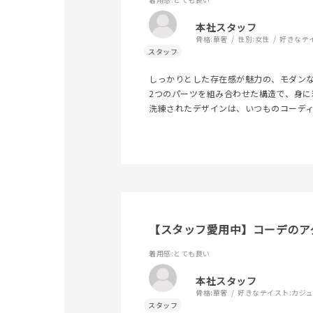
本社スタッフ
骨格:
華奢
性別:
女性
好きなテ
しっかりとした存在感が魅力の、モダン
2つのパーツを組み合わせた構造で、身に
洗練されたデザインは、いつものコーデ
【スタッフ愛用中】コーデのア
着用感
:とても良い
本社スタッフ
骨格:
華奢
好きなテイスト:
カジ