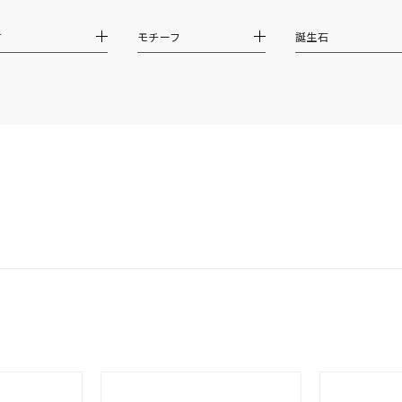
ジュエリー
腕周りジュエリー
ペアジュエリー
ベストセレ
材
モチーフ
誕生石
ンラインショップ限定
～
～
¥400,00
庫ありのみ
すべて表示