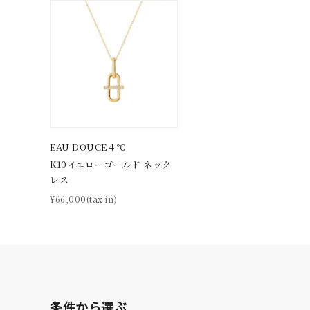
カラー
イエロ
1月の
誕生石
7月の
しずく
モチーフ
EAU DOUCE４℃
クロス
K10イエローゴールド ネック
レス
クリア
¥66,000(tax in)
石の色
レッド
ファッションテイスト
フェミ
着用シーン
オフィ
条件から選ぶ