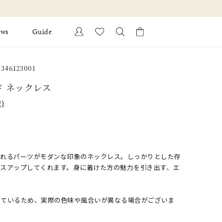
ews
Guide
カートに商品がありません。
46123001
Ring
l Jewelry
ド ネックレス
Bracelet
)
証
ダルサービス
ダルリングの選び方
揺れるパーツがモダンな印象のネックレス。しっかりとした存
ラスアップしてくれます。身に着けた方の魅力を引き出す、エ
しているため、実際の色味や風合いが異なる場合がございま