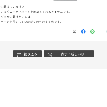
身に着けています♪
っこよくコーディネートを締めてくれるアイテムです。
ングで身に着けたい方は、
チェーンを長くしていただくのもおすすめです。
#ハーフエタニティリング
#エタニティ
#ダイヤモンド ネックレス
絞り込み
表示：新しい順
ナ
K18
K10
K7
ゴールド
シルバー
ステ