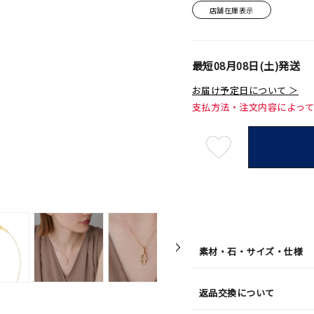
店舗在庫表示
最短
08月08日(土)
発送
お届け予定日について ＞
支払方法・注文内容によっ
最
短
08
月
08
日
(土)
発
送
¥66,0
素材・石・サイズ・仕様
返品交換について