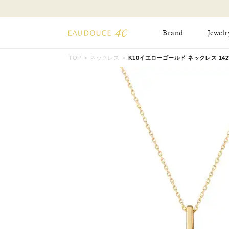
Brand
Jewelr
TOP
ネックレス
K10イエローゴールド ネックレス 14234
All Jewelry
New Item
Online Shop
Pinky Ring
Pierced Earrings
ショッピングガイド
Bangle
Birthday Collecti
よくあるご質問