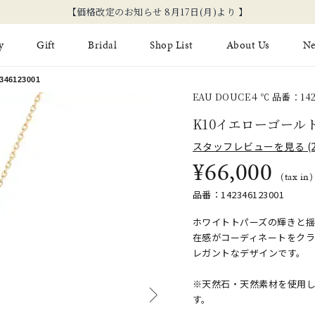
【価格改定のお知らせ 8月17日(月)より 】
y
Gift
Bridal
Shop List
About Us
N
6123001
EAU DOUCE４℃ 品番：1423
Limited Jewelry
Necklace
Fashion Jewelry
Brida
K10イエローゴール
Earring
Ear Cuff
スタッフレビューを見る (2
ジュエリーケア
永久保
¥66,000
on
Jewelry Pouch
Adjuster
ブライ
(tax in)
ブライ
品番：142346123001
ホワイトトパーズの輝きと
在感がコーディネートをク
レガントなデザインです。
※天然石・天然素材を使用
す。