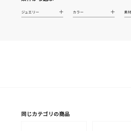
耳周り
ジュエリー
カラー
素
コレクション
公式オ
レディース
リングサイズ
メンズ
リングサイズ
価格
¥0
在庫
在
同じカテゴリの商品