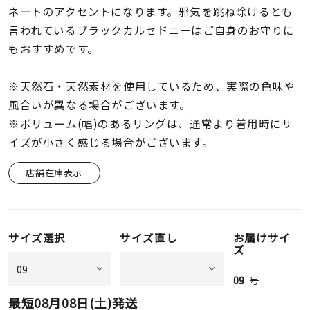
着用シーン
ネートのアクセントになります。邪気を跳ね除けるとも
言われているブラックカルセドニーはご自身のお守りに
コレクション
もおすすめです。
※天然石・天然素材を使用しているため、実際の色味や
レディース
風合いが異なる場合がございます。
～
リングサイズ
※ボリューム(幅)のあるリングは、通常より着用時にサ
イズが小さく感じる場合がございます。
メンズ
～
店舗在庫表示
リングサイズ
価格
¥0
¥400,
サイズ選択
サイズ直し
お届けサイ
ズ
09
号
在庫
在庫ありのみ
すべて表示
最短
08月08日(土)
発送