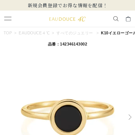
新規会員登録でお得な情報を配信！
キーワードで検索する
TOP
EAUDOUCE４℃
すべてのジュエリー
K10イエローゴー
品番：142346143002
人気検索キーワード
#ペア
#ハーフエタニティリング
#エタニティ
#ダイヤモンド ネックレス
#eギフト
ブランド
EAU DOUCE４℃
カテゴリー
すべてのジュエリー