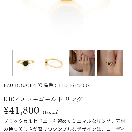
素材
カラー
誕生石
モチーフ
EAU DOUCE４℃ 品番：142346143002
石の色
K10イエローゴールド リング
¥41,800
ファッションテイス
(tax in)
ト
ブラックカルセドニーを留めたミニマルなリング。素材
の持つ美しさが際立つシンプルなデザインは、コーディ