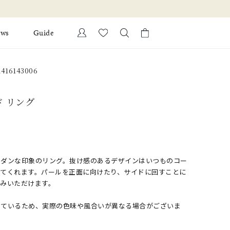
ews
Guide
カートに商品がありません。
416143006
Ring
l Jewelry
Bracelet
ド リング
証
ダルサービス
ダルリングの選び方
モダンな印象のリング。抜け感のあるデザインはいつものコー
してくれます。パールを正面に向けたり、サイドに回すことに
しみいただけます。
しているため、実際の色味や風合いが異なる場合がございま