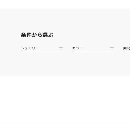
耳周り
コレクション
公式オ
レディース
リングサイズ
条件から選ぶ
ジュエリー
カラー
素
メンズ
リングサイズ
価格
¥0
在庫
在