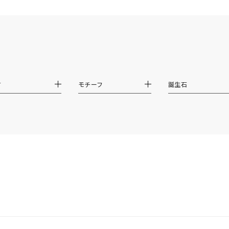
ジュエリー
腕周りジュエリー
ペアジュエリー
ベストセレ
ンラインショップ限定
～
材
モチーフ
誕生石
～
¥400,00
庫ありのみ
すべて表示