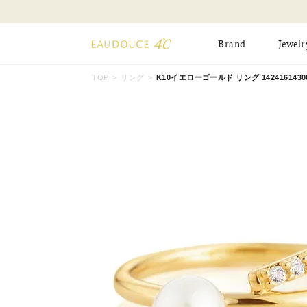
Brand
Jewelr
TOP
リング
K10イエローゴールド リング 1424161430
All Jewelry
New Item
Online Shop
Pinky Ring
Pierced Earrings
ショッピングガイド
Bangle
Birthday Collecti
よくあるご質問