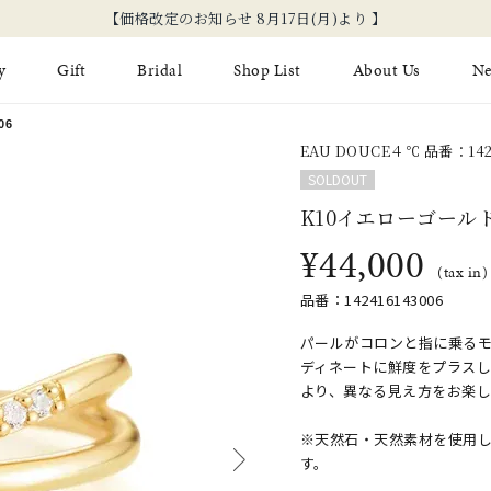
【価格改定のお知らせ 8月17日(月)より 】
y
Gift
Bridal
Shop List
About Us
N
06
EAU DOUCE４℃ 品番：142
Limited Jewelry
Necklace
Fashion Jewelry
Brida
SOLDOUT
Earring
Ear Cuff
K10イエローゴール
ジュエリーケア
永久保
¥44,000
on
Jewelry Pouch
Adjuster
ブライ
(tax in)
品番：142416143006
ブライ
パールがコロンと指に乗る
ディネートに鮮度をプラス
より、異なる見え方をお楽
※天然石・天然素材を使用
す。