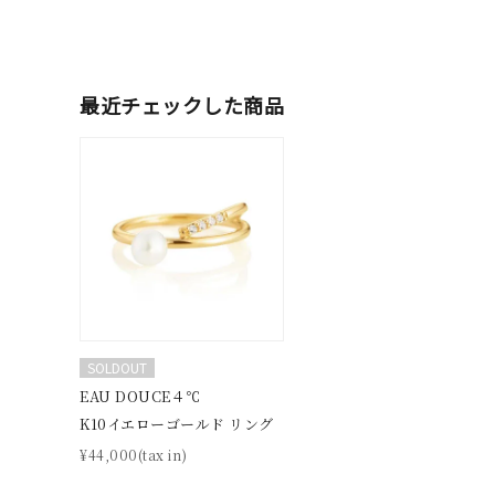
カラー
イエロ
1月の
最近チェックした商品
誕生石
7月の
しずく
モチーフ
クロス
クリア
石の色
レッド
SOLDOUT
ファッションテイスト
フェミ
EAU DOUCE４℃
K10イエローゴールド リング
着用シーン
オフィ
¥44,000(tax in)