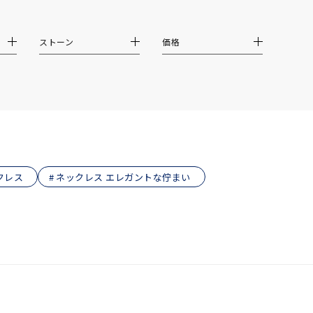
結婚式
推し活
ストーン
価格
クション
クレス
ネックレス エレガントな佇まい
0