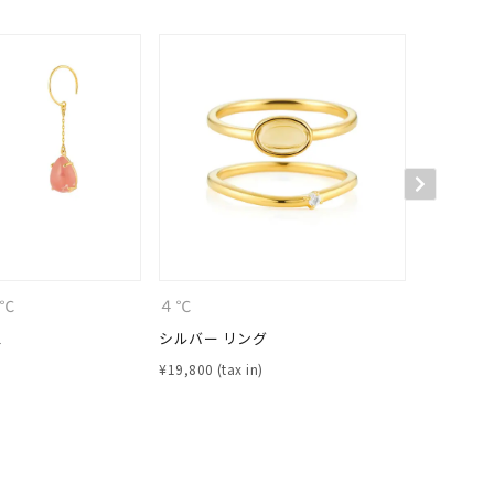
キーワードで検索する
４℃
４℃
４℃
ス
シルバー リング
シルバー 
¥
19,800
¥
29,700