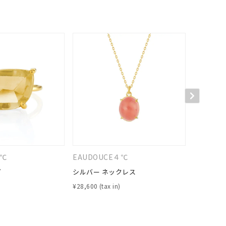
４℃
EAUDOUCE４℃
４℃
グ
シルバー ネックレス
シルバー 
¥
28,600
¥
24,200