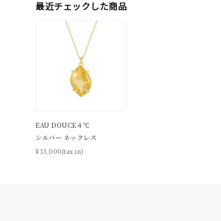
最近チェックした商品
素材
プラチ
カラー
イエロ
1月の
誕生石
7月の
しずく
モチーフ
EAU DOUCE４℃
クロス
シルバー ネックレス
¥33,000(tax in)
クリア
石の色
レッド
ファッションテイスト
フェミ