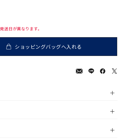
て発送日が異なります。
ショッピングバッグへ入れる
00
(tax
in)