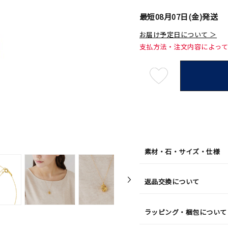
最短
08月07日(金)
発送
お届け予定日について ＞
支払方法・注文内容によっ
最
短
08
月
07
日
(金)
発
送
¥33,0
素材・石・サイズ・仕様
返品交換について
ラッピング・梱包について