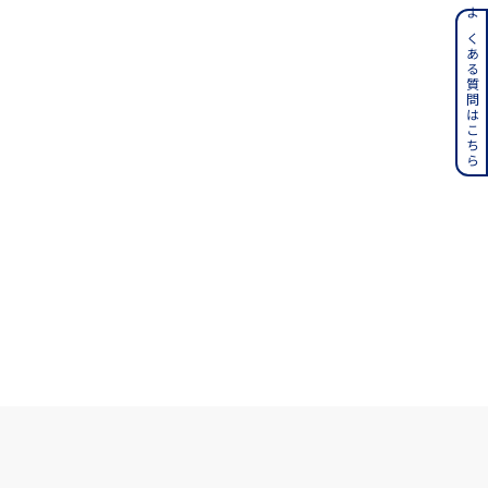
ンレス
よくある質問はこちら
その他
誕生石
6月の誕生石
月の誕生石
12月の誕生石
ムーン
フラワー
イエロー
ブラウン
シンプル
ユニセックス