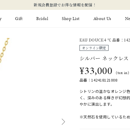
【価格改定の
y
Gift
Bridal
Shop List
About Us
N
EAU DOUCE４℃ 品番：1424
Limited Jewelry
Necklace
Fashion Jewelry
Brida
オンライン限定
Earring
Ear Cuff
シルバー ネックレス
ジュエリーケア
永久保
¥33,000
on
Jewelry Pouch
Adjuster
ブライ
(tax in)
品番：142418121008
ブライ
シトリンの温かなオレンジ
く、深みのある輝きが幻想
やかに演出します。
※天然石を使用しているた