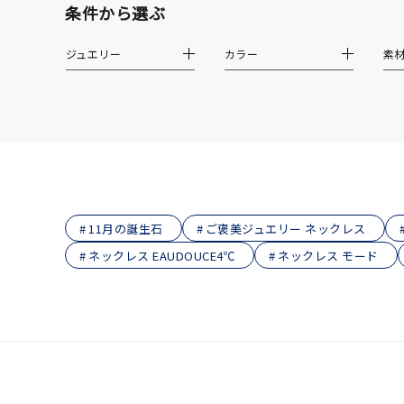
着用シーン
オフィ
条件から選ぶ
ジュエリー
カラー
素
耳周り
コレクション
公式オ
レディース
リングサイズ
メンズ
11月の誕生石
ご褒美ジュエリー ネックレス
リングサイズ
ネックレス EAUDOUCE4℃
ネックレス モード
価格
¥0
在庫
在