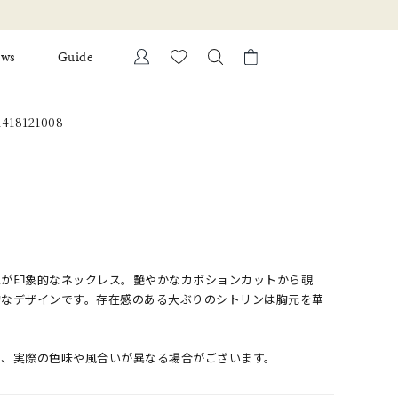
お知らせ 8月17日(月)より 】
ews
Guide
カートに商品がありません。
18121008
Ring
l Jewelry
Bracelet
証
ダルサービス
ダルリングの選び方
色が印象的なネックレス。艶やかなカボションカットから覗
的なデザインです。存在感のある大ぶりのシトリンは胸元を華
め、実際の色味や風合いが異なる場合がございます。