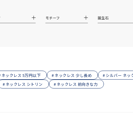
ス
ご褒美
記念日
誕生日
気分転換
デート
材
モチーフ
誕生石
ジュエリー
腕周りジュエリー
ペアジュエリー
ベストセレ
ンラインショップ限定
～
～
ネックレス 5万円以下
ネックレス 少し長め
シルバー ネッ
ネックレス シトリン
ネックレス 前向きな力
¥400,00
庫ありのみ
すべて表示