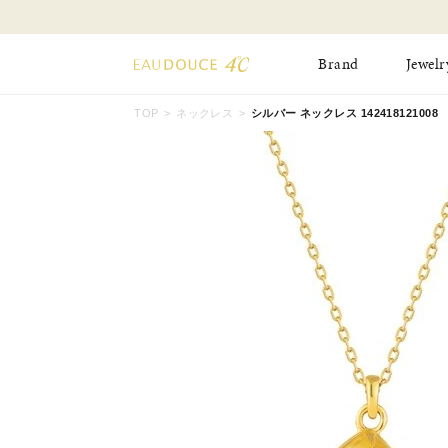
Brand
Jewelr
TOP
ネックレス
シルバー ネックレス 142418121008
All Jewelry
New Item
Online Shop
Pinky Ring
Pierced Earrings
ショッピングガイド
Bangle
Birthday Collecti
よくあるご質問