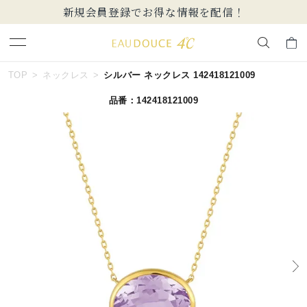
新規会員登録でお得な情報を配信！
キーワードで検索する
TOP
ネックレス
シルバー ネックレス 142418121009
品番：142418121009
人気検索キーワード
#ペア
#ハーフエタニティリング
#エタニティ
#ダイヤモンド ネックレス
#eギフト
ブランド
EAU DOUCE４℃
カテゴリー
すべてのジュエリー