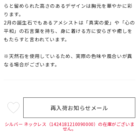
着用シーン
らと留められた高さのあるデザインは胸元を華やかに彩
ります。
コレクション
2月の誕生石でもあるアメシストは「真実の愛」や「心の
平和」の石言葉を持ち、身に着ける方に安らぎや癒しを
もたらすと言われています。
レディース
～
リングサイズ
※天然石を使用しているため、実際の色味や風合いが異
なる場合がございます。
メンズ
～
リングサイズ
価格
¥0
¥400,
再入荷お知らせメール
¥26,400
(tax
in)
シルバー ネックレス（1424181210090000）の在庫がございま
在庫
在庫ありのみ
すべて表示
せん。