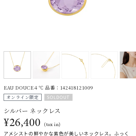
素材
カラー
誕生石
モチーフ
EAU DOUCE４℃ 品番：142418121009
石の色
SOLDOUT
オンライン限定
シルバー ネックレス
ファッションテイス
ト
¥26,400
(tax in)
アメシストの鮮やかな紫色が美しいネックレス。ふっく