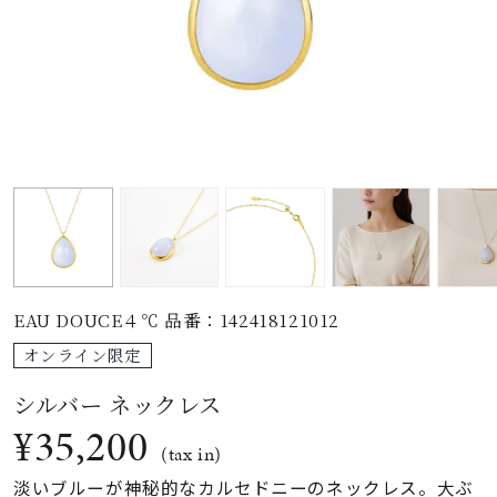
素材
カラー
誕生石
モチーフ
EAU DOUCE４℃ 品番：142418121012
石の色
オンライン限定
シルバー ネックレス
ファッションテイス
ト
¥35,200
(tax in)
淡いブルーが神秘的なカルセドニーのネックレス。大ぶ