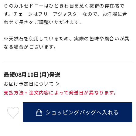
着用シーン
りのカルセドニーはひときわ目を惹く抜群の存在感で
す。チェーンはフリーアジャスターなので、お洋服に合
コレクション
わせて長さをご調整いただけます。
※天然石を使用しているため、実際の色味や風合いが異
レディース
～
なる場合がございます。
リングサイズ
メンズ
最短
08月10日(月)
発送
～
リングサイズ
お届け予定日について ＞
支払方法・注文内容によって発送日が異なります。
価格
¥0
¥400,
ショッピングバッグへ入れる
最
短
08
在庫
在庫ありのみ
すべて表示
月
10
日