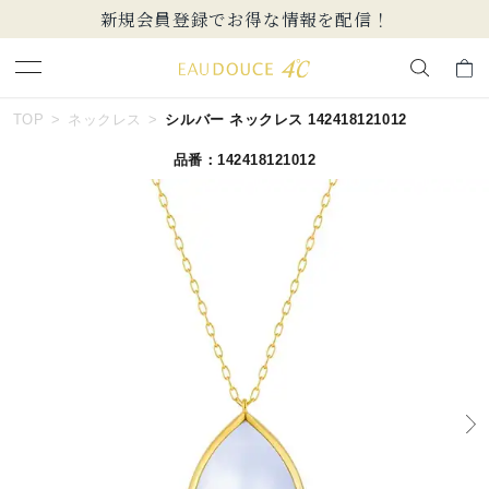
新規会員登録でお得な情報を配信！
キーワードで検索する
TOP
ネックレス
シルバー ネックレス 142418121012
品番：142418121012
人気検索キーワード
#summer
#ペア
#ダイヤモンド ネックレス
#エタニティ
#くまのプーさん
ブランド
EAU DOUCE４℃
カテゴリー
すべてのジュエリー