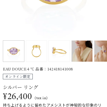
素材
カラー
誕生石
モチーフ
EAU DOUCE４℃ 品番：142418141008
石の色
オンライン限定
シルバー リング
ファッションテイス
ト
¥26,400
(tax in)
持ち上げるように留めたアメシストが神秘的な印象のリ