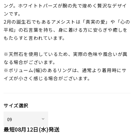
着用シーン
ング。ホワイトトパーズが腕の先で煌めく贅沢なデザイ
ンです。
コレクション
2月の誕生石でもあるアメシストは「真実の愛」や「心の
平和」の石言葉を持ち、身に着ける方に安らぎや癒しを
もたらすと言われています。
レディース
～
リングサイズ
※天然石を使用しているため、実際の色味や風合いが異
なる場合がございます。
メンズ
※ボリューム(幅)のあるリングは、通常より着用時にサ
～
リングサイズ
イズが小さく感じる場合がございます。
価格
¥0
¥400,
サイズ選択
在庫
在庫ありのみ
すべて表示
最短
08月12日(水)
発送