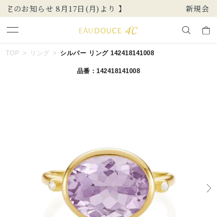
新規会員登録でお得な情報を配信！
キーワードで検索する
TOP
リング
シルバー リング 142418141008
品番：142418141008
人気検索キーワード
#summer
#ダイヤモンド ネックレス
#くまのプーさん
#エタニティ
#ジュエリー
ブランド
EAU DOUCE４℃
カテゴリー
すべてのジュエリー