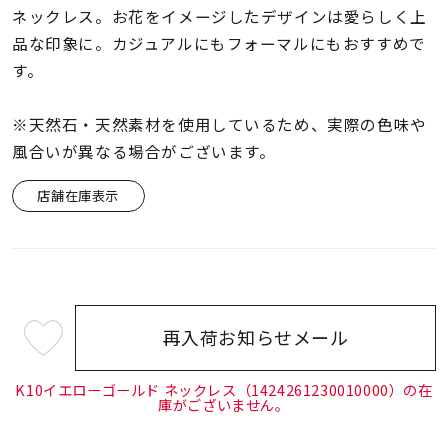
着用シーン
ネックレス。お花をイメージしたデザインは愛らしく上
品な印象に。カジュアルにもフォーマルにもおすすめで
コレクション
す。
※天然石・天然素材を使用しているため、実際の色味や
レディース
風合いが異なる場合がございます。
～
リングサイズ
店舗在庫表示
メンズ
～
リングサイズ
価格
¥0
¥400,
再入荷お知らせメール
¥37,400
(tax
in)
K10イエローゴールド ネックレス（1424261230010000）の在
庫がございません。
在庫
在庫ありのみ
すべて表示