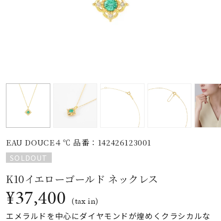
素材
カラー
誕生石
モチーフ
EAU DOUCE４℃ 品番：142426123001
石の色
SOLDOUT
K10イエローゴールド ネックレス
ファッションテイス
ト
¥37,400
(tax in)
エメラルドを中心にダイヤモンドが煌めくクラシカルな