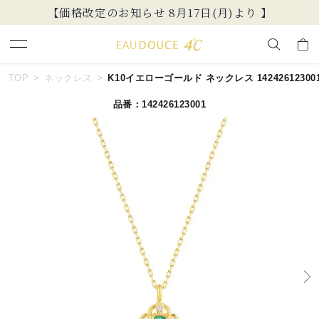
【価格改定のお知らせ 8月17日(月)より 】
キーワードで検索する
TOP
ネックレス
K10イエローゴールド ネックレス 14242612300
品番：142426123001
人気検索キーワード
#summer
#ペア
#ダイヤモンド ネックレス
#エタニティ
#くまのプーさん
ブランド
EAU DOUCE４℃
カテゴリー
すべてのジュエリー