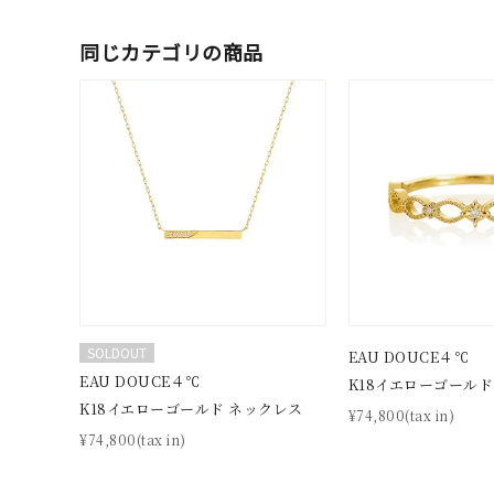
着用シーン
オフィ
同じカテゴリの商品
耳周り
コレクション
公式オ
レディース
リングサイズ
メンズ
リングサイズ
SOLDOUT
EAU DOUCE４℃
価格
¥0
EAU DOUCE４℃
K18イエローゴールド
K18イエローゴールド ネックレス
¥74,800(tax in)
¥74,800(tax in)
在庫
在