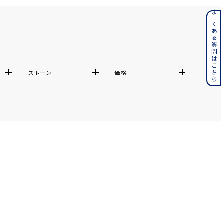
ンレス
よくある質問はこちら
その他
ストーン
価格
誕生石
6月の誕生石
月の誕生石
12月の誕生石
ムーン
フラワー
イエロー
ブラウン
シンプル
ユニセックス