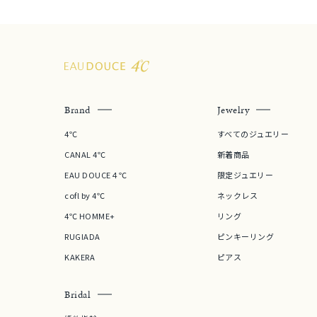
Brand
Jewelry
4℃
すべてのジュエリー
CANAL 4℃
新着商品
EAU DOUCE４℃
限定ジュエリー
cofl by 4℃
ネックレス
4℃ HOMME+
リング
RUGIADA
ピンキーリング
KAKERA
ピアス
Bridal