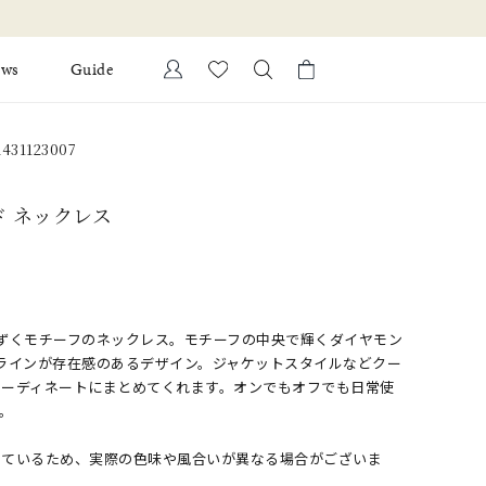
新規会員登録でお得な情報を配
ews
Guide
カートに商品がありません。
31123007
Ring
l Jewelry
Bracelet
ド ネックレス
証
ダルサービス
ダルリングの選び方
ずくモチーフのネックレス。モチーフの中央で輝くダイヤモン
ラインが存在感のあるデザイン。ジャケットスタイルなどクー
コーディネートにまとめてくれます。オンでもオフでも日常使
。
しているため、実際の色味や風合いが異なる場合がございま