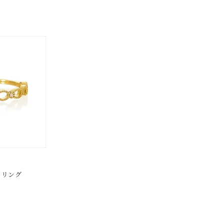
ス
ご褒美
記念日
誕生日
気分転換
デート
ジュエリー
腕周りジュエリー
ペアジュエリー
ベストセレ
ンラインショップ限定
～
～
¥400,00
 リング
庫ありのみ
すべて表示