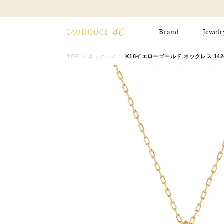
お知らせ 8月17日(月)より 】
Brand
Jewelr
TOP
ネックレス
K18イエローゴールド ネックレス 14243
All Jewelry
New Item
Online Shop
Pinky Ring
Pierced Earrings
ショッピングガイド
Bangle
Birthday Collecti
よくあるご質問