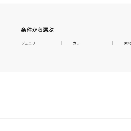
素材
プラチ
カラー
イエロ
条件から選ぶ
ジュエリー
カラー
素
1月の
誕生石
7月の
しずく
モチーフ
クロス
クリア
石の色
レッド
ファッションテイスト
フェミ