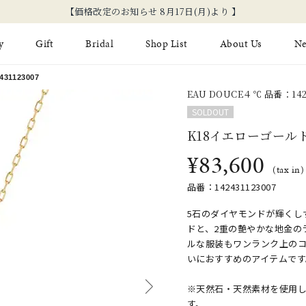
y
Gift
Bridal
Shop List
About Us
N
1123007
EAU DOUCE４℃ 品番：1424
Limited Jewelry
Necklace
Fashion Jewelry
Brida
SOLDOUT
Earring
Ear Cuff
K18イエローゴール
ジュエリーケア
永久保
¥83,600
on
Jewelry Pouch
Adjuster
ブライ
(tax in)
品番：142431123007
ブライ
5石のダイヤモンドが輝くし
ドと、2重の艶やかな地金の
ルな服装もワンランク上の
いにおすすめのアイテムです
※天然石・天然素材を使用
す。