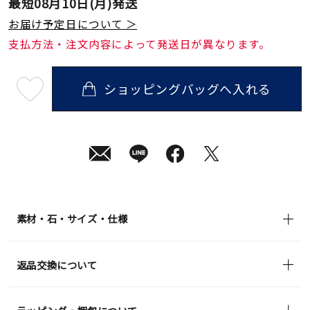
最短
08月10日(月)
発送
お届け予定日について ＞
支払方法・注文内容によって発送日が異なります。
ショッピングバッグへ入れる
最
短
08
月
10
日
(月)
発
送
¥48,400
(tax
in)
素材・石・サイズ・仕様
返品交換について