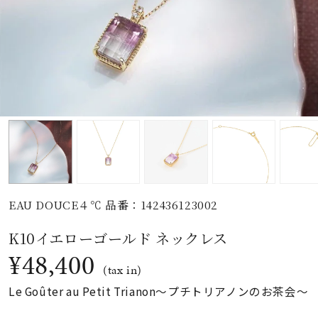
素材
カラー
誕生石
モチーフ
EAU DOUCE４℃ 品番：142436123002
石の色
K10イエローゴールド ネックレス
¥48,400
ファッションテイス
(tax in)
ト
Le Goûter au Petit Trianon～プチトリアノンのお茶会～