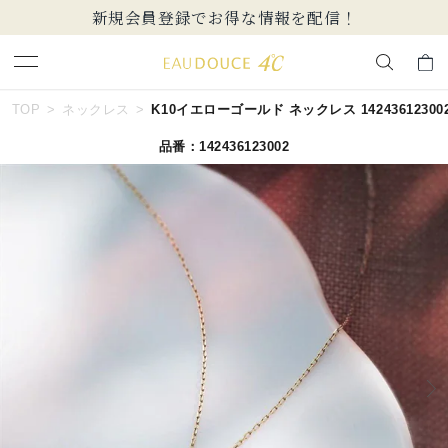
新規会員登録でお得な情報を配信！
キーワードで検索する
TOP
ネックレス
K10イエローゴールド ネックレス 14243612300
品番：142436123002
人気検索キーワード
#summer
#ペア
#ダイヤモンド ネックレス
#エタニティ
#くまのプーさん
ブランド
EAU DOUCE４℃
カテゴリー
すべてのネックレス