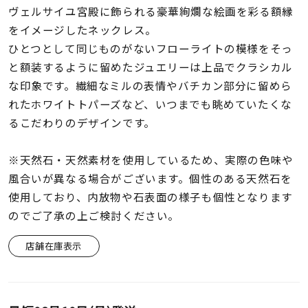
着用シーン
ヴェルサイユ宮殿に飾られる豪華絢爛な絵画を彩る額縁
をイメージしたネックレス。
コレクション
ひとつとして同じものがないフローライトの模様をそっ
と額装するように留めたジュエリーは上品でクラシカル
な印象です。繊細なミルの表情やバチカン部分に留めら
レディース
れたホワイトトパーズなど、いつまでも眺めていたくな
～
リングサイズ
るこだわりのデザインです。
※天然石・天然素材を使用しているため、実際の色味や
メンズ
～
風合いが異なる場合がございます。個性のある天然石を
リングサイズ
使用しており、内放物や石表面の様子も個性となります
のでご了承の上ご検討ください。
価格
¥0
¥400,
店舗在庫表示
在庫
在庫ありのみ
すべて表示