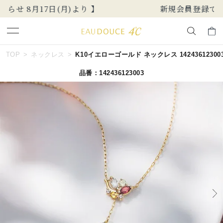
新規会員登録でお得な情報を配信！
キーワードで検索する
TOP
ネックレス
K10イエローゴールド ネックレス 14243612300
品番：142436123003
人気検索キーワード
#ペア
#ハーフエタニティリング
#エタニティ
#ダイヤモンド ネックレス
#eギフト
ブランド
EAU DOUCE４℃
カテゴリー
すべてのネックレス