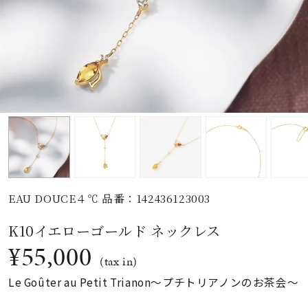
素材
カラー
誕生石
モチーフ
EAU DOUCE４℃ 品番：142436123003
石の色
K10イエローゴールド ネックレス
¥55,000
ファッションテイス
(tax in)
ト
Le Goûter au Petit Trianon～プチトリアノンのお茶会～