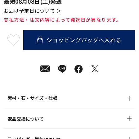
最短
08月08日(土)
発送
お届け予定日について ＞
支払方法・注文内容によって発送日が異なります。
ショッピングバッグへ入れる
最
短
08
月
08
日
(土)
発
送
¥55,000
(tax
in)
素材・石・サイズ・仕様
返品交換について