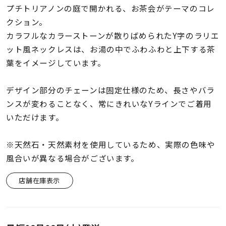
着用シーン
プチトリアノンの庭で開かれる、お茶会がテーマのコレ
クション。
コレクション
カラフルなカラーストーンが散りばめられたY字のラリエ
ット風ネックレスは、お湯の中でふわふわと上下する茶
葉をイメージしています。
レディース
～
リングサイズ
デザイン部分のチェーンは固定仕様のため、長さやバラ
ンスが変わることなく、常にきれいなYラインでご着用
いただけます。
メンズ
～
リングサイズ
※天然石・天然素材を使用しているため、実際の色味や
風合いが異なる場合がございます。
価格
¥0
¥400,
店舗在庫表示
在庫
在庫ありのみ
すべて表示