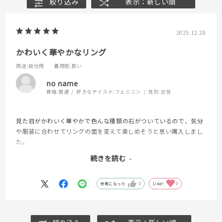
絞り込み
表示：新しい順
2025.12.28
かわいく華やかなリング
用途
:自分用
着用感
:良い
no name
骨格:
普通
好きなテイスト:
フェミニン
性別:
女性
見た目がかわいく華やかで色んな種類の石がついているので、気分
や服装に合わせてリングの面を変えて楽しめそうと思い購入しまし
た。
幅があるデザインなので少し大きめのサイズを選んだ所、実際には
続きを読む
かなりゆとりがありました。
ただ実物は商品ページの画像の通り本当にかわいく、存在感もある
参考になった
0
Like!
0
のでこのリングだけでもいいし他の指にシンプルなリングをはめて
合わせても良さそうでサイズ選びが合えばとても満足できると思い
ます。