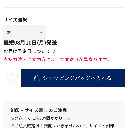
サイズ選択
最短
08月10日(月)
発送
お届け予定日について ＞
支払方法・注文内容によって発送日が異なります。
ショッピングバッグへ入れる
最
短
08
月
10
日
(月)
発
刻印・サイズ直しのご注意
送
¥19,800
※発送までに約6週間かかります。
(tax
in)
※ご注文確定後の変更はできませんので、サイズと刻印