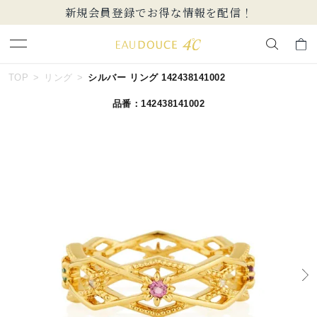
新規会員登録でお得な情報を配信！
キーワードで検索する
TOP
リング
シルバー リング 142438141002
品番：142438141002
人気検索キーワード
#summer
#ダイヤモンド ネックレス
#くまのプーさん
#ペア
#エタニティ
ブランド
EAU DOUCE４℃
カテゴリー
すべてのジュエリー