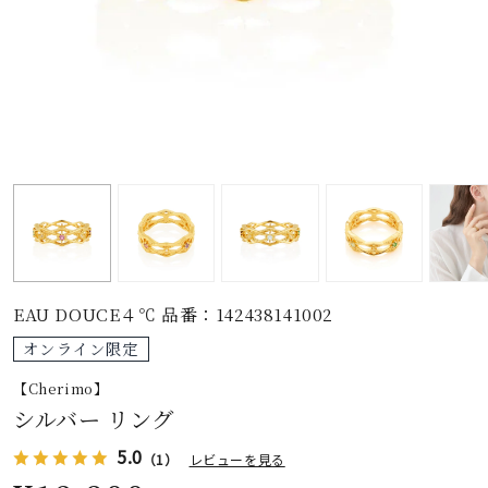
素材
カラー
誕生石
モチーフ
EAU DOUCE４℃ 品番：142438141002
石の色
オンライン限定
【Cherimo】
ファッションテイス
シルバー リング
ト
5.0
（1）
レビューを見る