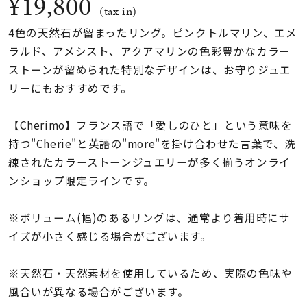
¥19,800
着用シーン
(tax in)
4色の天然石が留まったリング。ピンクトルマリン、エメ
コレクション
ラルド、アメシスト、アクアマリンの色彩豊かなカラー
ストーンが留められた特別なデザインは、お守りジュエ
リーにもおすすめです。
レディース
～
リングサイズ
【Cherimo】フランス語で「愛しのひと」という意味を
持つ"Cherie"と英語の"more"を掛け合わせた言葉で、洗
メンズ
練されたカラーストーンジュエリーが多く揃うオンライ
～
リングサイズ
ンショップ限定ラインです。
※ボリューム(幅)のあるリングは、通常より着用時にサ
価格
¥0
¥400,
イズが小さく感じる場合がございます。
※天然石・天然素材を使用しているため、実際の色味や
在庫
在庫ありのみ
すべて表示
風合いが異なる場合がございます。