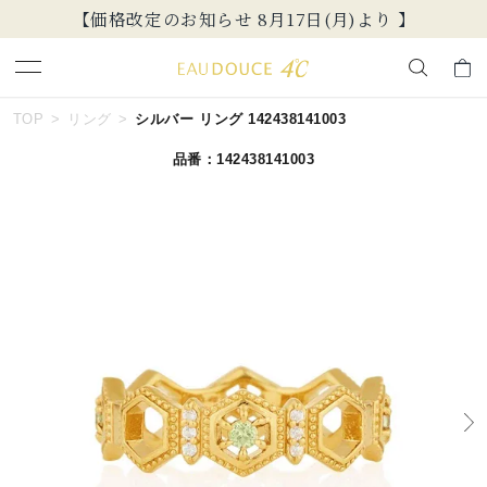
新規会員登録でお得な情報を配信！
キーワードで検索する
TOP
リング
シルバー リング 142438141003
品番：142438141003
人気検索キーワード
#ペア
#ハーフエタニティリング
#エタニティ
#ダイヤモンド ネックレス
#eギフト
ブランド
EAU DOUCE４℃
カテゴリー
すべてのジュエリー