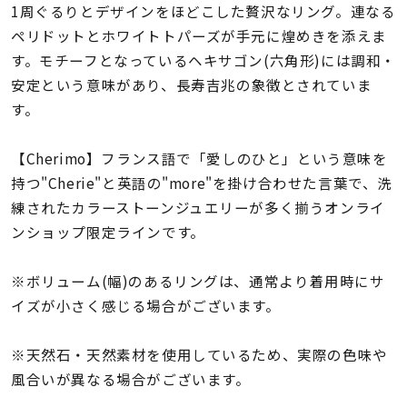
着用シーン
1周ぐるりとデザインをほどこした贅沢なリング。連なる
ペリドットとホワイトトパーズが手元に煌めきを添えま
す。モチーフとなっているヘキサゴン(六角形)には調和・
コレクション
安定という意味があり、長寿吉兆の象徴とされていま
す。
レディース
～
リングサイズ
【Cherimo】フランス語で「愛しのひと」という意味を
持つ"Cherie"と英語の"more"を掛け合わせた言葉で、洗
練されたカラーストーンジュエリーが多く揃うオンライ
メンズ
～
ンショップ限定ラインです。
リングサイズ
※ボリューム(幅)のあるリングは、通常より着用時にサ
価格
¥0
¥400,
イズが小さく感じる場合がございます。
※天然石・天然素材を使用しているため、実際の色味や
在庫
在庫ありのみ
すべて表示
風合いが異なる場合がございます。