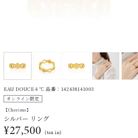
素材
カラー
誕生石
モチーフ
EAU DOUCE４℃ 品番：142438141003
石の色
オンライン限定
【Cherimo】
ファッションテイス
シルバー リング
ト
¥27,500
(tax in)