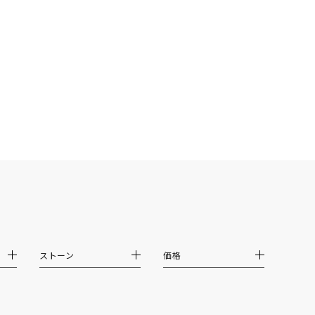
結婚式
推し活
クション
0
ストーン
価格