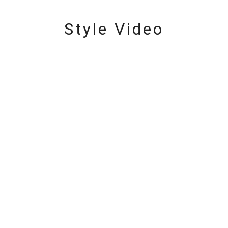
Style Video
#ハーフエタニティリング
#エタニティ
#ダイヤモンド ネックレス