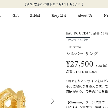
新規会員登録でお得な情報を配信！
y
Gift
Bridal
Shop List
About Us
N
EAU DOUCE４℃ 品番：1424
Limited Jewelry
Necklace
Fashion Jewelry
Brida
オンライン限定
Earring
Ear Cuff
【Cherimo】
ジュエリーケア
永久保
シルバー リング
on
Jewelry Pouch
Adjuster
ブライ
¥27,500
(tax in)
ブライ
品番：142438141003
1周ぐるりとデザインをほど
手元に煌めきを添えます。モ
意味があり、長寿吉兆の象
【Cherimo】フランス語で
け合わせた言葉で、洗練さ