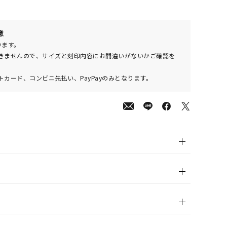
00
意
(tax
ります。
in)
きませんので、サイズと刻印内容にお間違いがないかご確認を
カード、コンビニ先払い、PayPayのみとなります。