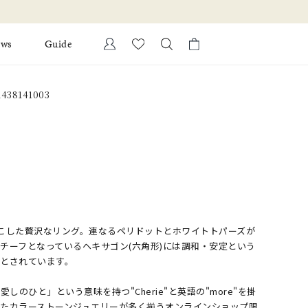
ews
Guide
カートに商品がありません。
38141003
Ring
l Jewelry
Bracelet
証
ダルサービス
ダルリングの選び方
こした贅沢なリング。連なるペリドットとホワイトトパーズが
チーフとなっているヘキサゴン(六角形)には調和・安定という
徴とされています。
「愛しのひと」という意味を持つ"Cherie"と英語の"more"を掛
れたカラーストーンジュエリーが多く揃うオンラインショップ限