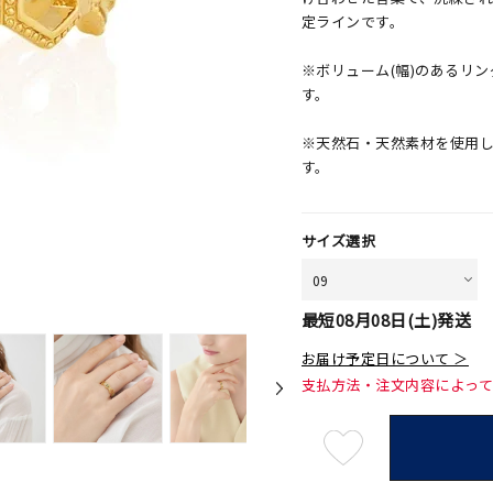
定ラインです。
※ボリューム(幅)のあるリ
す。
※天然石・天然素材を使用
す。
サイズ選択
最短
08月08日(土)
発送
お届け予定日について ＞
支払方法・注文内容によっ
最
短
08
月