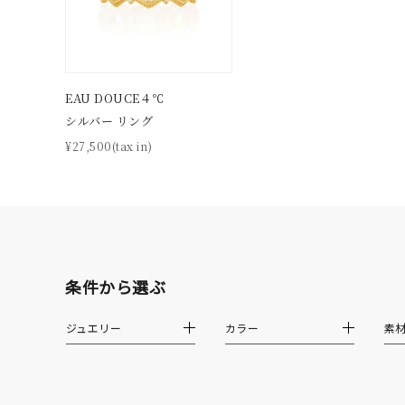
着用シーン
オフィ
耳周り
コレクション
EAU DOUCE４℃
公式オ
シルバー リング
¥27,500(tax in)
レディース
リングサイズ
メンズ
リングサイズ
条件から選ぶ
価格
¥0
ジュエリー
カラー
素
在庫
在