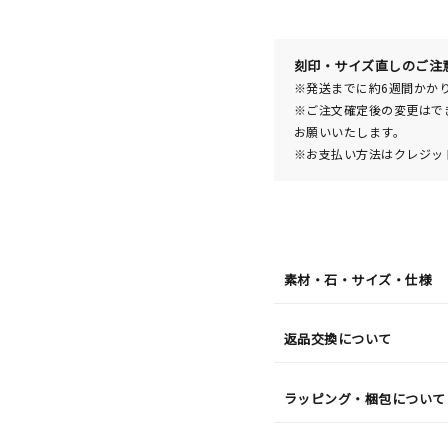
08
日
(土)
発
送
¥27,5
刻印・サイズ直しのご注
※発送までに約6週間かか
※ご注文確定後の変更はで
お願いいたします。
※お支払い方法はクレジット
素材・石・サイズ・仕様
返品交換について
ラッピング・梱包について