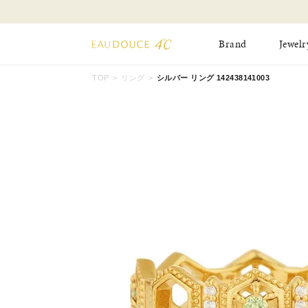
Brand
Jewelr
TOP
リング
シルバー リング 142438141003
All Jewelry
New Item
Online Shop
Pinky Ring
Pierced Earrings
ショッピングガイド
Bangle
Birthday Collecti
よくあるご質問