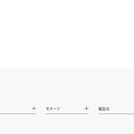
ス
ご褒美
記念日
誕生日
気分転換
デート
ジュエリー
腕周りジュエリー
ペアジュエリー
ベストセレ
ンラインショップ限定
～
～
¥400,00
材
モチーフ
誕生石
庫ありのみ
すべて表示