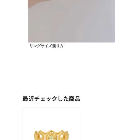
素材
プラチ
カラー
イエロ
リングサイズ測り方
1月の
誕生石
7月の
しずく
モチーフ
クロス
最近チェックした商品
クリア
石の色
レッド
ファッションテイスト
フェミ