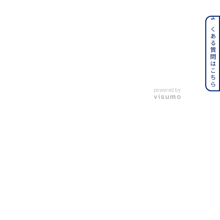
ンレス
よくある質問はこちら
その他
誕生石
6月の誕生石
powered by
月の誕生石
12月の誕生石
ムーン
フラワー
イエロー
ブラウン
シンプル
ユニセックス